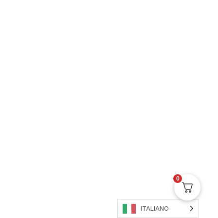
Macinino Premium
Per le tue erbe aromatiche
0
ITALIANO