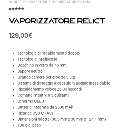
HOME
/
VAPORIZZATORI
/
VAPORIZZATORI PER ERBE
Valutato con
20
4,95
su 5,
sulla
Vaporizzatore Relict
base di
recensioni
dei clienti
129,00
€
Tecnologia di riscaldamento doppio
Tecnologia Intellisense
Bocchino in vetro da 45 mm
Sapore neutro
Grande camera per erbe da 0,3 g
Sistema di dosaggio a capsule in acciaio inossidabile
Riscaldamento veloce 25-30 secondi
Comandi intuitivi a 3 pulsanti
Schermo OLED
Batteria integrata da 2600 mAh
Ricarica USB-C FAST
Dimensioni ridotte (30,5 mm x 30 mm x 124,1 mm)
138 g di peso