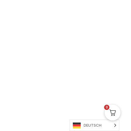
Premium Grinder
Für deine Kräuter
0
DEUTSCH