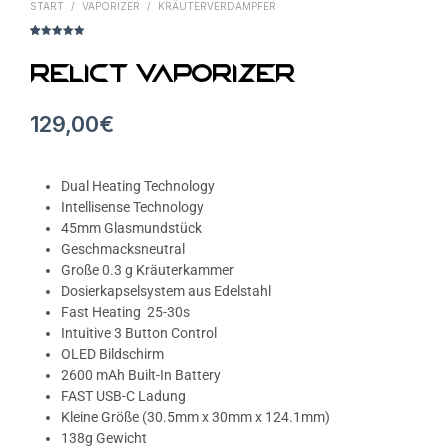
START
/
VAPORIZER
/
KRÄUTERVERDAMPFER
Bewertet mit
20
4.95
von 5,
basierend
Relict Vaporizer
auf
Kundenbewer
tungen
129,00
€
Dual Heating Technology
Intellisense Technology
45mm Glasmundstück
Geschmacksneutral
Große 0.3 g Kräuterkammer
Dosierkapselsystem aus Edelstahl
Fast Heating 25-30s
Intuitive 3 Button Control
OLED Bildschirm
2600 mAh Built-In Battery
FAST USB-C Ladung
Kleine Größe (30.5mm x 30mm x 124.1mm)
138g Gewicht