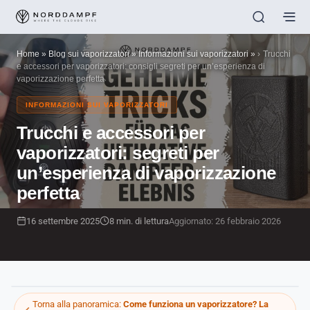
Home
»
Blog sui vaporizzatori
»
Informazioni sui vaporizzatori
»
Trucchi
e accessori per vaporizzatori: consigli segreti per un’esperienza di
vaporizzazione perfetta
INFORMAZIONI SUI VAPORIZZATORI
Trucchi e accessori per
vaporizzatori: segreti per
un’esperienza di vaporizzazione
perfetta
16 settembre 2025
8 min. di lettura
Aggiornato: 26 febbraio 2026
Torna alla panoramica:
Come funziona un vaporizzatore? La