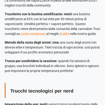
La community dei vaporizzatori è piena di idee innovative! Ecco i
migliori trucchi della community:
Trucchetto con la bustina umidificante: metti
una bustina
umidificante al 62% con le tue erbe per 30 minuti prima di
vaporizzarle. Umidità perfetta = vapore perfetto. Questo
trucchetto viene direttamente dalla comunità della cannabis! Trovi
consigli su
come conservare
al meglio
le erbe
nella nostra guida.
Metodo della ruota degli aromi: crea
una ruota degli aromi con
diverse erbe e temperature. Tieni traccia di ogni aroma: così potrai
sviluppare il tuo profilo aromatico personale!
Trucco per condividere la sessione:
quando fai sessioni di
gruppo, usa bocchini individuali in silicone. Sono igienici e ognuno
può impostare la propria temperatura preferita!
Trucchi tecnologici per nerd
Integrazione delle app: molti
vaporizzatori moderni hanno delle