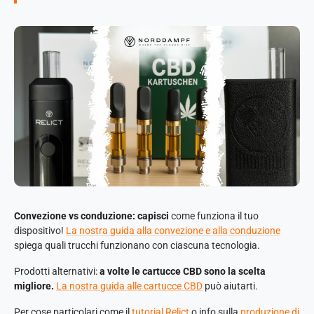
Convezione vs conduzione: capisci
come funziona il tuo
dispositivo!
La nostra guida alla convezione e alla conduzione
spiega quali trucchi funzionano con ciascuna tecnologia.
Prodotti alternativi:
a volte le cartucce CBD sono la scelta
migliore.
La nostra guida alle cartucce CBD
può aiutarti.
Per cose particolari come il
tutorial Relict
o info sulla
produzione di