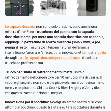
Le capsule dosatrici
non sono solo pratiche, sono anche una
miniera d'oro! Ecco il
trucchetto del panino con la capsula
dosatrice
:
riempi per metà una capsula dosatrice con cannabis,
aggiungi un pezzettino di scorza d'arancia (solo 2 mm!) e poi
riempi il resto
. Il risultato? I terpeni naturali dell'arancia
intensificano l’aroma e l'effetto: pura innovazione!
La
nostra
guida
dettagliata
alle capsule dosatrici per vaporizzatori
ti svela altri
trucchi da professionista.
Trucco per l'unità di raffreddamento: metti
l'unità di
raffreddamento nel congelatore per 10 minuti prima di usarla. Il
vapore ghiacciato non solo è più piacevole, ma si condensa meno
nelle vie respiratorie. Chi usa Storz & Bickel Mighty e Venty dice
che questo trucco funziona al meglio!
Innovazione per il bocchino: avvolgi
un sottile nastro di silicone
attorno al bocchino: questo ti aiuta a evitare scottature durante le