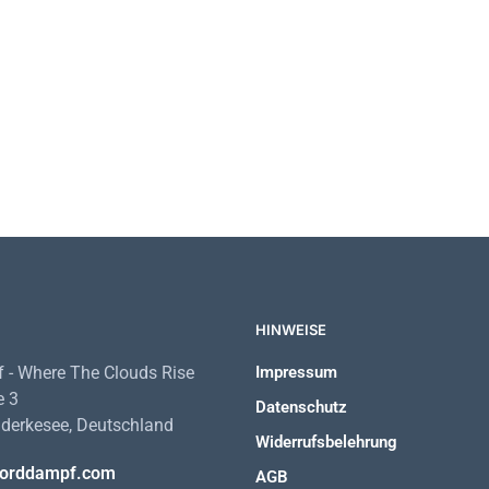
35,00
€
HINWEISE
 - Where The Clouds Rise
Impressum
e 3
Datenschutz
derkesee, Deutschland
Widerrufsbelehrung
orddampf.com
AGB