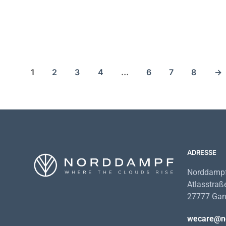
29,00
€
24,90
€
1
2
3
4
…
6
7
8
→
ADRESSE
Norddampf
Atlasstraß
27777 Gan
wecare@n