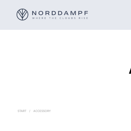
START
/
ACCESSORY