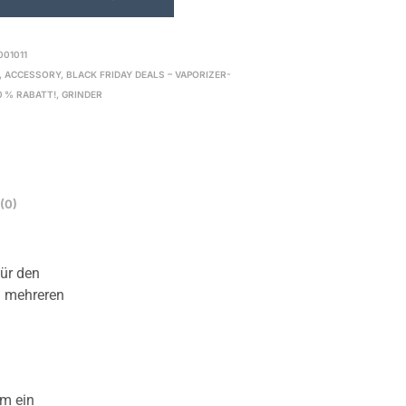
001011
,
ACCESSORY
,
BLACK FRIDAY DEALS – VAPORIZER-
0 % RABATT!
,
GRINDER
(0)
für den
in mehreren
em ein