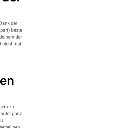
 Dank der
part) beste
leinern der
 nicht mal
ten
gern zu
räuter ganz
zu
weiteiligen