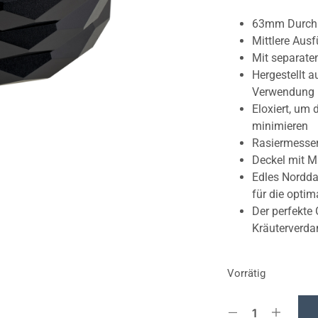
63mm Durch
Mittlere Ausf
Mit separate
Hergestellt 
Verwendung 
Eloxiert, um
minimieren
Rasiermesser
Deckel mit M
Edles Nordda
für die opti
Der perfekte 
Kräuterverd
Vorrätig