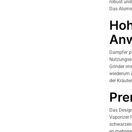
robust und
Das Alumin
Hoh
An
Dampfer pr
Nutzungsei
Grinder im
wiederum ü
der Kräuter
Pre
Das Design
Vaporizer 
schwarzen G
es mehrere