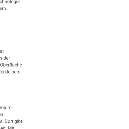
echnologie.
ern.
en
s der
 Oberfläche
Zerkleinern
emium-
en
s: Dort gibt
ben. Mit