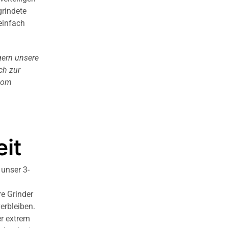
grindete
einfach
gern unsere
ich zur
 vom
it
unser 3-
re Grinder
erbleiben.
er extrem