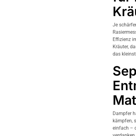
Krä
Je schärfer
Rasiermess
Effizienz 
Kräuter, d
das kleinst
Sep
Ent
Mat
Dampfer ha
kämpfen, s
einfach – 
verdanken. 