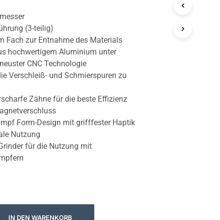
messer
ührung (3-teilig)
m Fach zur Entnahme des Materials
aus hochwertigem Aluminium unter
neuster CNC Technologie
 die Verschleiß- und Schmierspuren zu
scharfe Zähne für die beste Effizienz
agnetverschluss
mpf Form-Design mit grifffester Haptik
male Nutzung
Grinder für die Nutzung mit
ampfern
IN DEN WARENKORB