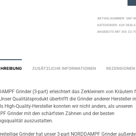
ARTIKELNUMMER:
VAP-9
KATEGORIEN:
420 DEALS
ANGEBOTE MIT BIS ZU 7
CHREIBUNG
ZUSÄTZLICHE INFORMATIONEN
REZENSIONEN 
MPF Grinder (3-part) erleichtert das Zerkleinern von Kräutern 
Unser Qualitätsprodukt übertrifft die Grinder anderer Hersteller 
s High-Quality-Hersteller konnten wir nicht anders, als unseren
 Grinder mit den schärfsten Zähnen und der besten
ngsqualität auszustatten.
dreiteilige Grinder hat unser 3-part NORDDAMPF Grinder außerd