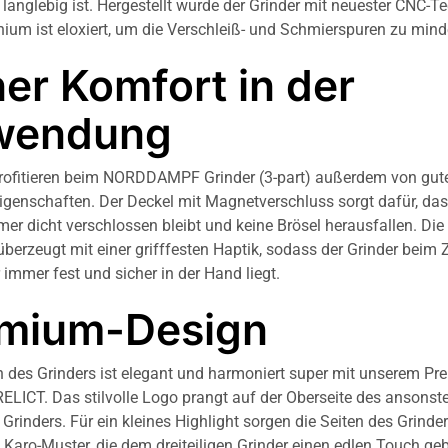
 langlebig ist. Hergestellt wurde der Grinder mit neuester CNC-T
ium ist eloxiert, um die Verschleiß- und Schmierspuren zu mind
er Komfort in der
wendung
ofitieren beim NORDDAMPF Grinder (3-part) außerdem von gut
genschaften. Der Deckel mit Magnetverschluss sorgt dafür, das
mer dicht verschlossen bleibt und keine Brösel herausfallen. Die
berzeugt mit einer grifffesten Haptik, sodass der Grinder beim 
 immer fest und sicher in der Hand liegt.
mium-Design
 des Grinders ist elegant und harmoniert super mit unserem Pr
RELICT. Das stilvolle Logo prangt auf der Oberseite des ansonst
rinders. Für ein kleines Highlight sorgen die Seiten des Grinder
 Karo-Muster, die dem dreiteiligen Grinder einen edlen Touch ge