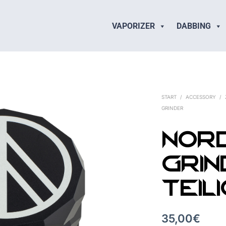
VAPORIZER
DABBING
START
/
ACCESSORY
/
GRINDER
Nor
Grin
teil
35,00
€