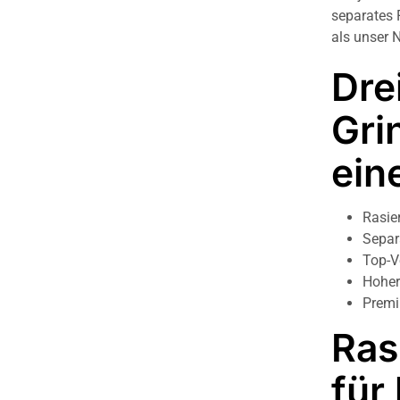
separates 
als unser 
Dre
Gri
ein
Rasie
Separ
Top-V
Hoher
Premi
Ras
für