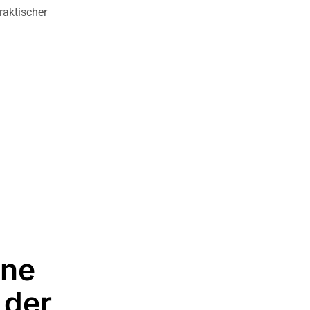
raktischer
hne
 der