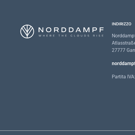
INDIRIZZO
Norddampf
Atlasstraß
27777 Gan
norddamp
Partita IV