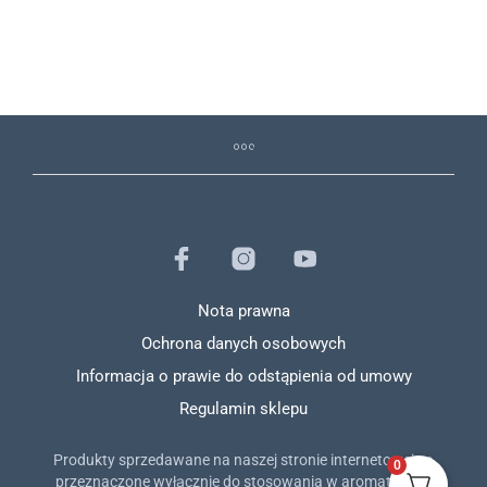
145,89
€
142,79
€
135,65
€
Nota prawna
Ochrona danych osobowych
Informacja o prawie do odstąpienia od umowy
Regulamin sklepu
Produkty sprzedawane na naszej stronie internetowej są
0
przeznaczone wyłącznie do stosowania w aromaterapii.