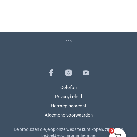
145,89
€
142,79
€
135,65
€
Colofon
Privacybeleid
Herroepingsrecht
Algemene voorwaarden
De producten die je op onze website kunt kopen, zijn alleen
0
bedoeld voor aromatherapie.