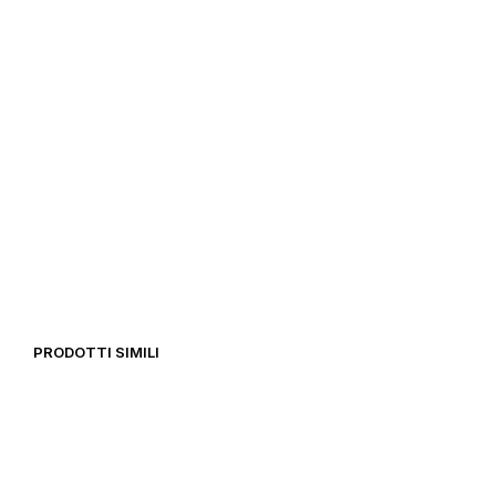
39,00
€
14,99
€
PRODOTTI SIMILI