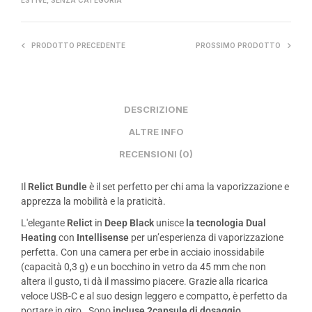
PRODOTTO PRECEDENTE
PROSSIMO PRODOTTO
DESCRIZIONE
ALTRE INFO
RECENSIONI (0)
Il
Relict Bundle
è il set perfetto per chi ama la vaporizzazione e
apprezza la mobilità e la praticità.
L'elegante
Relict
in
Deep Black
unisce
la tecnologia Dual
Heating
con
Intellisense
per un’esperienza di vaporizzazione
perfetta. Con una camera per erbe in acciaio inossidabile
(capacità 0,3 g) e un bocchino in vetro da 45 mm che non
altera il gusto, ti dà il massimo piacere. Grazie alla ricarica
veloce USB-C e al suo design leggero e compatto, è perfetto da
portare in giro
.
Sono
incluse
2
capsule di dosaggio
.