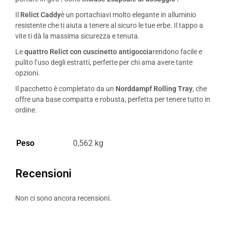
Il
Relict Caddy
è un portachiavi molto elegante in alluminio
resistente che ti aiuta a tenere al sicuro le tue erbe. Il tappo a
vite ti dà la massima sicurezza e tenuta.
Le
quattro Relict con cuscinetto antigoccia
rendono facile e
pulito l’uso degli estratti, perfette per chi ama avere tante
opzioni.
Il pacchetto è completato da un
Norddampf Rolling Tray
, che
offre una base compatta e robusta, perfetta per tenere tutto in
ordine.
Peso
0,562 kg
Recensioni
Non ci sono ancora recensioni.