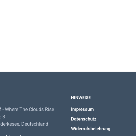
28,90
€
HINWEISE
 - Where The Clouds Rise
Impressum
e 3
Datenschutz
derkesee, Deutschland
Widerrufsbelehrung