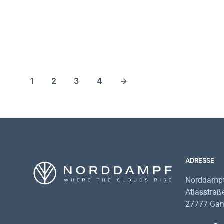
19,90
€
19,90
€
1
2
3
4
→
ADRESSE
Norddampf
Atlasstraß
27777 Gan