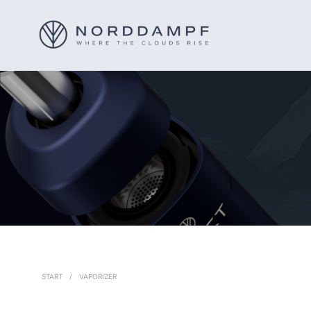
START
/
VAPORIZER