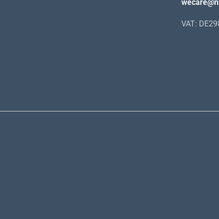
wecare@n
VAT: DE2