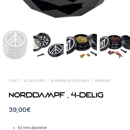
START
/
ACCESSOIRES
/
ALGEMENE ACCESSOIRES
/
GRINDERS
Norddampf , 4-delig
39,00
€
63 mm diameter