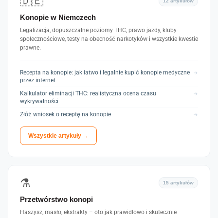
🇩🇪
12 artykułów
Konopie w Niemczech
Legalizacja, dopuszczalne poziomy THC, prawo jazdy, kluby
społecznościowe, testy na obecność narkotyków i wszystkie kwestie
prawne.
Recepta na konopie: jak łatwo i legalnie kupić konopie medyczne
→
przez internet
Kalkulator eliminacji THC: realistyczna ocena czasu
→
wykrywalności
Złóż wniosek o receptę na konopie
→
Wszystkie artykuły →
⚗️
15 artykułów
Przetwórstwo konopi
Haszysz, masło, ekstrakty – oto jak prawidłowo i skutecznie