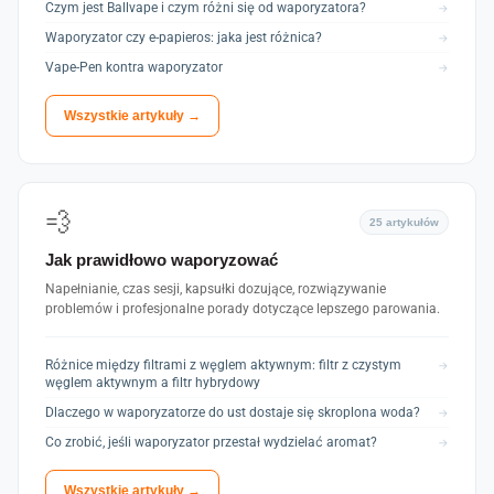
Czym jest Ballvape i czym różni się od waporyzatora?
→
Waporyzator czy e-papieros: jaka jest różnica?
→
Vape-Pen kontra waporyzator
→
Wszystkie artykuły →
💨
25 artykułów
Jak prawidłowo waporyzować
Napełnianie, czas sesji, kapsułki dozujące, rozwiązywanie
problemów i profesjonalne porady dotyczące lepszego parowania.
Różnice między filtrami z węglem aktywnym: filtr z czystym
→
węglem aktywnym a filtr hybrydowy
Dlaczego w waporyzatorze do ust dostaje się skroplona woda?
→
Co zrobić, jeśli waporyzator przestał wydzielać aromat?
→
Wszystkie artykuły →