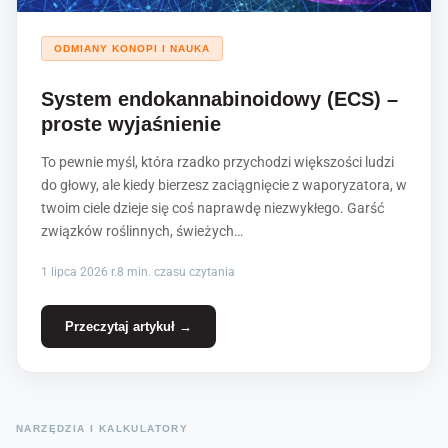
ODMIANY KONOPI I NAUKA
System endokannabinoidowy (ECS) –
proste wyjaśnienie
To pewnie myśl, która rzadko przychodzi większości ludzi
do głowy, ale kiedy bierzesz zaciągnięcie z waporyzatora, w
twoim ciele dzieje się coś naprawdę niezwykłego. Garść
związków roślinnych, świeżych…
1 lipca 2026 r.
8 min. czasu czytania
Przeczytaj artykuł →
NARZĘDZIA I KALKULATORY