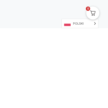
0
POLSKI
Nota prawna
Ochrona danych osobowych
Informacja o prawie do odstąpienia od umowy
Regulamin sklepu