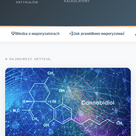
KALKULATORY
ARTYKUŁÓW
💡
💨
Wiedza o waporyzatorach
Jak prawidłowo waporyzować
★ NAJNOWSZY ARTYKUŁ