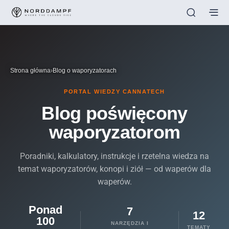
Strona główna
›
Blog o waporyzatorach
PORTAL WIEDZY CANNATECH
Blog poświęcony
waporyzatorom
Poradniki, kalkulatory, instrukcje i rzetelna wiedza na
temat waporyzatorów, konopi i ziół — od waperów dla
waperów.
Ponad
7
12
100
NARZĘDZIA I
TEMATY