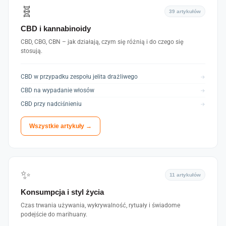
🧬
39 artykułów
CBD i kannabinoidy
CBD, CBG, CBN – jak działają, czym się różnią i do czego się
stosują.
CBD w przypadku zespołu jelita drażliwego
→
CBD na wypadanie włosów
→
CBD przy nadciśnieniu
→
Wszystkie artykuły →
✨
11 artykułów
Konsumpcja i styl życia
Czas trwania używania, wykrywalność, rytuały i świadome
podejście do marihuany.