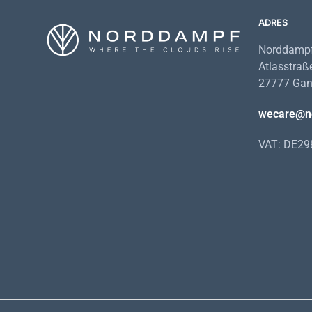
ADRES
Norddampf
Atlasstraß
27777 Gan
wecare@n
VAT: DE2