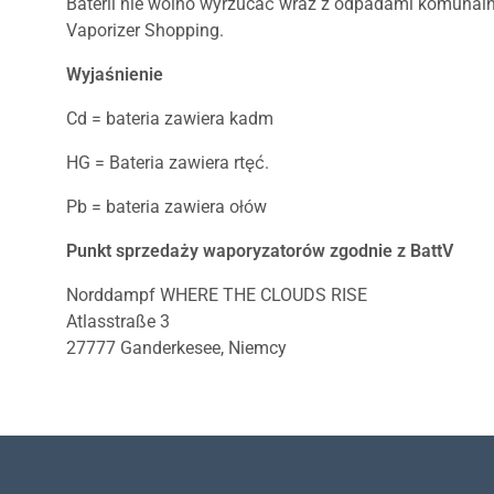
Baterii nie wolno wyrzucać wraz z odpadami komunaln
Vaporizer Shopping.
Wyjaśnienie
Cd = bateria zawiera kadm
HG = Bateria zawiera rtęć.
Pb = bateria zawiera ołów
Punkt sprzedaży waporyzatorów zgodnie z BattV
Norddampf WHERE THE CLOUDS RISE
Atlasstraße 3
27777 Ganderkesee, Niemcy