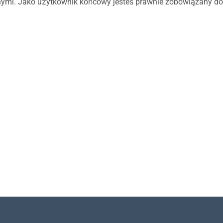
ymi. Jako użytkownik końcowy jesteś prawnie zobowiązany do i