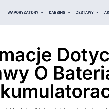
WAPORYZATORY
DABBING
ZESTAWY
AK
rmacje Doty
wy O Bateri
kumulatora