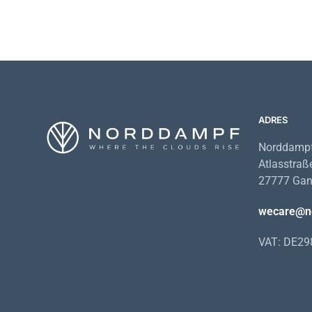
ADRES
Norddampf
Atlasstraß
27777 Gan
wecare@n
VAT: DE2