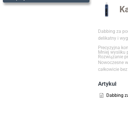
Ka
Dabbing za pom
delikatny i wy
Precyzyjna kon
Mniej wysiłku 
Rozwiązanie p
Nowoczesne wa
całkowicie bez 
Artykuł
Dabbing z