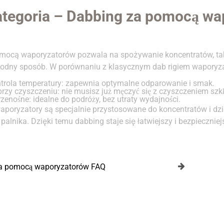
tegoria – Dabbing za pomocą wa
ocą waporyzatorów pozwala na spożywanie koncentratów, takich
godny sposób. W porównaniu z klasycznym dab rigiem waporyzat
trola temperatury:
zapewnia optymalne odparowanie i smak.
przy czyszczeniu:
nie musisz już męczyć się z czyszczeniem szkł
rzenośne:
idealne do podróży, bez utraty wydajności.
poryzatory są specjalnie przystosowane do koncentratów i d
palnika. Dzięki temu dabbing staje się łatwiejszy i bezpieczniej
a pomocą waporyzatorów FAQ