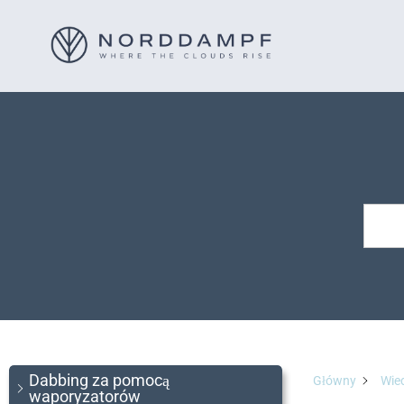
Dabbing za pomocą
Główny
Wie
waporyzatorów