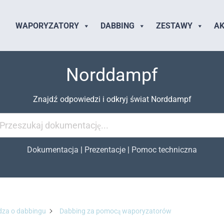
WAPORYZATORY
DABBING
ZESTAWY
AK
Norddampf
Znajdź odpowiedzi i odkryj świat Norddampf
Dokumentacja
|
Prezentacje
|
Pomoc techniczna
dza o dabbingu
Dabbing za pomocą waporyzatorów