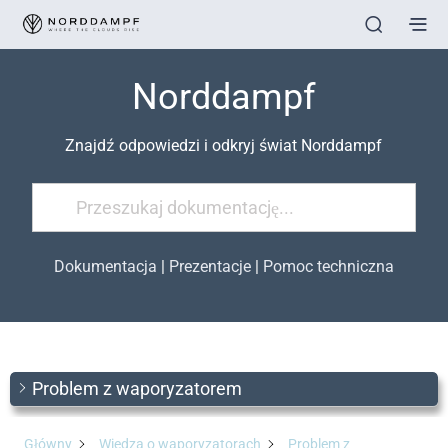
Norddampf
Znajdź odpowiedzi i odkryj świat Norddampf
Dokumentacja
|
Prezentacje
|
Pomoc techniczna
Problem z waporyzatorem
Główny
Wiedza o waporyzatorach
Problem z