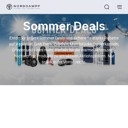
Sommer Deals
Entdecke unsere Sommer Deals und sichere dir starke Rabatte
auf Vaporizer, DAB Pens, Zubehör, Mundstücke, Dosierkapseln,
Grinder und vieles mehr. Perfekt für die warme Jahreszeit –
hochwertige Produkte zu attraktiven Aktionspreisen. Nur
solange der Vorrat reicht.