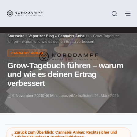
Startseite
»
Vaporizer Blog
»
Cannabis Anbau
»
Grow-Tagebuch
führen – warum und wie es deinen Ertrag verbessert
CANNABIS ANBAU
Grow-Tagebuch führen – warum
und wie es deinen Ertrag
verbessert
4. November 2025
6 Min. Lesezeit
Aktualisiert: 21. März 2026
Zurück zum Überblick:
Cannabis Anbau: Rechtssicher und