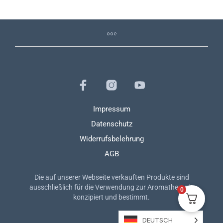
Dabbing mit Vaporizern
Allgemein
Bestellungen & Versand
Impressum
Datenschutz
Widerrufsbelehrung
AGB
Die auf unserer Webseite verkauften Produkte sind
ausschließlich für die Verwendung zur Aromatherapie
0
konzipiert und bestimmt.
DEUTSCH