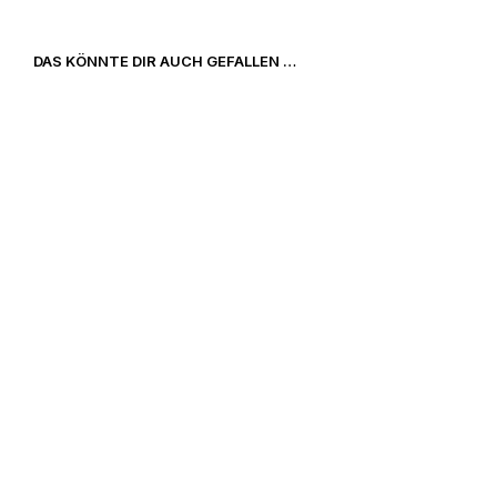
DAS KÖNNTE DIR AUCH GEFALLEN …
39,00
€
7,90
€