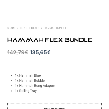
START
/
BUNDLE DEALS
/
HAMMAH BUNDLES
Hammah Flex Bundle
142,79
€
135,65
€
1x Hammah Blue
1x Hammah Bubbler
1x Hammah Bong Adapter
1x Rolling Tray
OUT OF STOCK