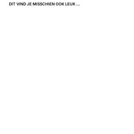
DIT VIND JE MISSCHIEN OOK LEUK ...
39,00
€
59,90
€