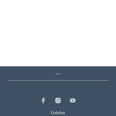
79,79
€
75,80
€
69,00
€
Colofon