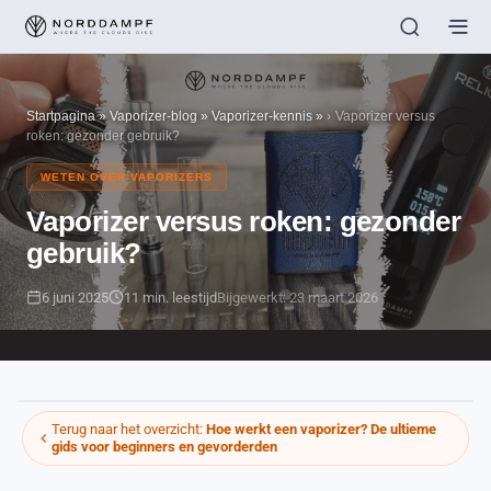
Startpagina
»
Vaporizer-blog
»
Vaporizer-kennis
»
Vaporizer versus
roken: gezonder gebruik?
WETEN OVER VAPORIZERS
Vaporizer versus roken: gezonder
gebruik?
6 juni 2025
11 min. leestijd
Bijgewerkt: 23 maart 2026
Terug naar het overzicht:
Hoe werkt een vaporizer? De ultieme
gids voor beginners en gevorderden