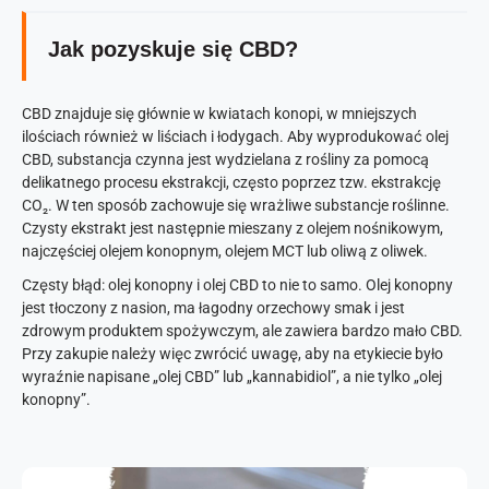
Jak pozyskuje się CBD?
CBD znajduje się głównie w kwiatach konopi, w mniejszych
ilościach również w liściach i łodygach. Aby wyprodukować olej
CBD, substancja czynna jest wydzielana z rośliny za pomocą
delikatnego procesu ekstrakcji, często poprzez tzw. ekstrakcję
CO₂. W ten sposób zachowuje się wrażliwe substancje roślinne.
Czysty ekstrakt jest następnie mieszany z olejem nośnikowym,
najczęściej olejem konopnym, olejem MCT lub oliwą z oliwek.
Częsty błąd: olej konopny i olej CBD to nie to samo. Olej konopny
jest tłoczony z nasion, ma łagodny orzechowy smak i jest
zdrowym produktem spożywczym, ale zawiera bardzo mało CBD.
Przy zakupie należy więc zwrócić uwagę, aby na etykiecie było
wyraźnie napisane „olej CBD” lub „kannabidiol”, a nie tylko „olej
konopny”.