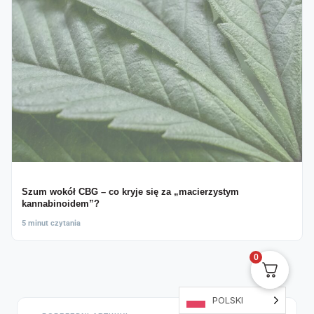
Szum wokół CBG – co kryje się za „macierzystym
kannabinoidem”?
5 minut czytania
0
POLSKI