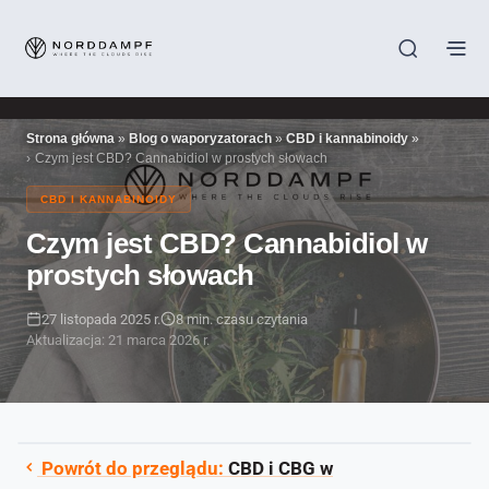
Strona główna
»
Blog o waporyzatorach
»
CBD i kannabinoidy
»
Czym jest CBD? Cannabidiol w prostych słowach
CBD I KANNABINOIDY
Czym jest CBD? Cannabidiol w
prostych słowach
27 listopada 2025 r.
8 min. czasu czytania
Aktualizacja: 21 marca 2026 r.
Powrót do przeglądu:
CBD i CBG w