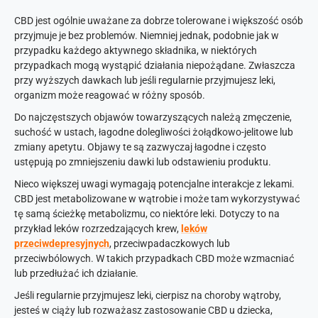
CBD jest ogólnie uważane za dobrze tolerowane i większość osób
przyjmuje je bez problemów. Niemniej jednak, podobnie jak w
przypadku każdego aktywnego składnika, w niektórych
przypadkach mogą wystąpić działania niepożądane. Zwłaszcza
przy wyższych dawkach lub jeśli regularnie przyjmujesz leki,
organizm może reagować w różny sposób.
Do najczęstszych objawów towarzyszących należą zmęczenie,
suchość w ustach, łagodne dolegliwości żołądkowo-jelitowe lub
zmiany apetytu. Objawy te są zazwyczaj łagodne i często
ustępują po zmniejszeniu dawki lub odstawieniu produktu.
Nieco większej uwagi wymagają potencjalne interakcje z lekami.
CBD jest metabolizowane w wątrobie i może tam wykorzystywać
tę samą ścieżkę metabolizmu, co niektóre leki. Dotyczy to na
przykład leków rozrzedzających krew,
leków
przeciwdepresyjnych
, przeciwpadaczkowych lub
przeciwbólowych. W takich przypadkach CBD może wzmacniać
lub przedłużać ich działanie.
Jeśli regularnie przyjmujesz leki, cierpisz na choroby wątroby,
jesteś w ciąży lub rozważasz zastosowanie CBD u dziecka,