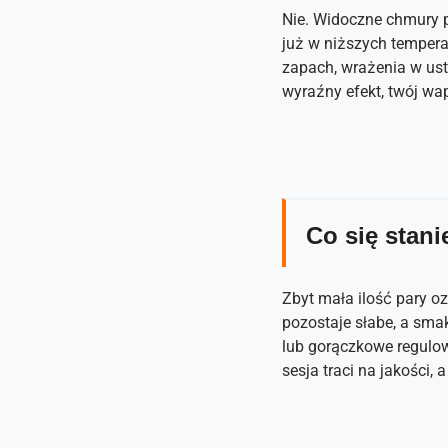
Nie. Widoczne chmury p
już w niższych tempera
zapach, wrażenia w usta
wyraźny efekt, twój wa
Co się stani
Zbyt mała ilość pary o
pozostaje słabe, a sma
lub gorączkowe regulow
sesja traci na jakości,