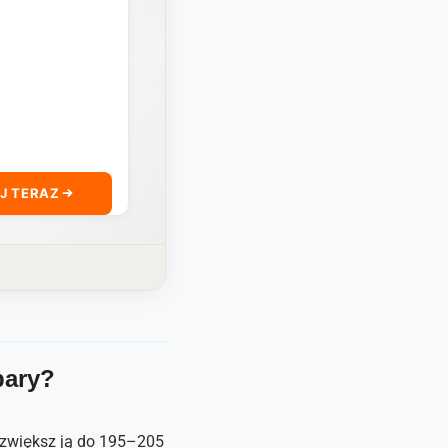
J TERAZ
pary?
y zwiększ ją do 195–205