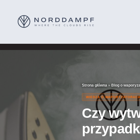
Strona główna
»
Blog o waporyz
WIEDZA O WAPORYZATORAC
Czy wytw
przypadk