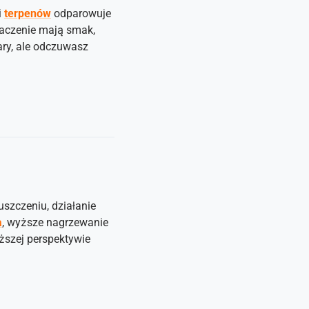
i
terpenów
odparowuje
naczenie mają smak,
ary, ale odczuwasz
uszczeniu, działanie
a
, wyższe nagrzewanie
ższej perspektywie