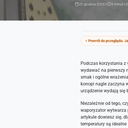
22 grudnia 2025 r.
5 minut cz
Powrót do przeglądu:
Ja
Podczas korzystania z 
wydawać na pierwszy rz
smak i ogólne wrażeni
konopi nagle zaczyna w
urządzenie wydają się 
Niezależnie od tego, cz
waporyzator wytwarza p
artykule dowiesz się, d
temperatury są idealne