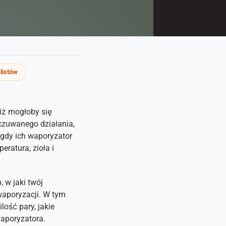
listów
iż mogłoby się
dczuwanego działania,
gdy ich waporyzator
ratura, zioła i
, w jaki twój
waporyzacji. W tym
lość pary, jakie
waporyzatora.