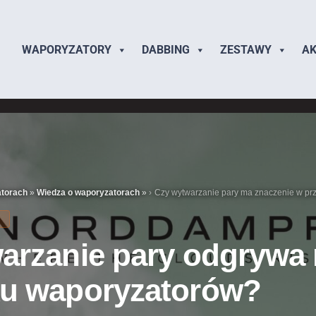
WAPORYZATORY
DABBING
ZESTAWY
AK
atorach
»
Wiedza o waporyzatorach
»
Czy wytwarzanie pary ma znaczenie w p
H
arzanie pary odgrywa 
u waporyzatorów?