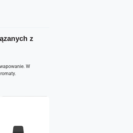
iązanych z
łe wapowanie. W
aromaty.