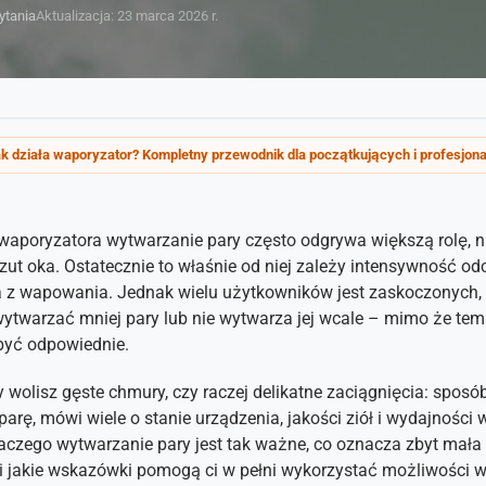
ytania
Aktualizacja: 23 marca 2026 r.
k działa waporyzator? Kompletny przewodnik dla początkujących i profesjona
waporyzatora wytwarzanie pary często odgrywa większą rolę, n
ut oka. Ostatecznie to właśnie od niej zależy intensywność o
a z wapowania. Jednak wielu użytkowników jest zaskoczonych, 
ytwarzać mniej pary lub nie wytwarza jej wcale – mimo że tempe
być odpowiednie.
y wolisz gęste chmury, czy raczej delikatne zaciągnięcia: sposób
arę, mówi wiele o stanie urządzenia, jakości ziół i wydajności 
laczego wytwarzanie pary jest tak ważne, co oznacza zbyt mała i
 i jakie wskazówki pomogą ci w pełni wykorzystać możliwości 