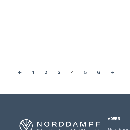
24,90
€
17
24,90
€
←
1
2
3
4
5
6
→
ADRES
Norddampf