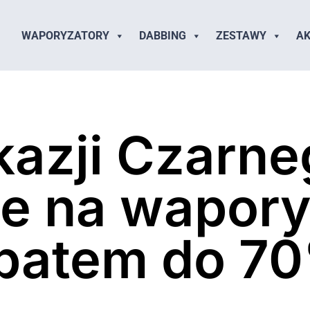
WAPORYZATORY
DABBING
ZESTAWY
AK
kazji Czarne
e na wapory
batem do 7