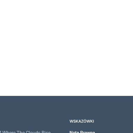
,43
€
24,90
€
17,43
€
WSKAZÓWKI
 Where The Clouds Rise
Nota Prawna