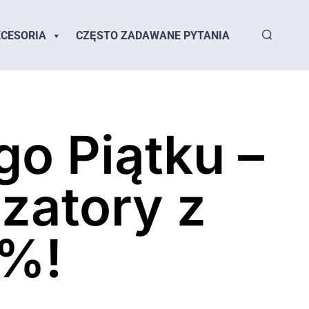
CESORIA
CZĘSTO ZADAWANE PYTANIA
go Piątku –
zatory z
0%!