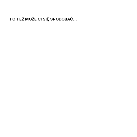
TO TEŻ MOŻE CI SIĘ SPODOBAĆ…
39,00
€
24,90
€
17,43
€