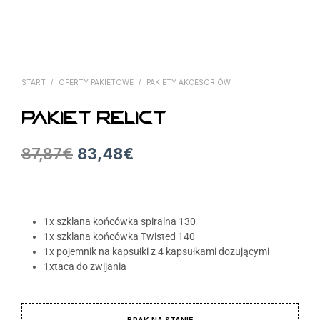
START
/
OFERTY PAKIETOWE
/
PAKIETY AKCESORIÓW
Pakiet RELICT
87,87
€
83,48
€
1x szklana końcówka spiralna 130
1x
szklana końcówka Twisted 140
1x
pojemnik na kapsułki z 4 kapsułkami dozującymi
1x
taca do zwijania
BRAK NA STANIE