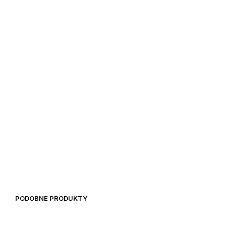
20,97
€
19,92
€
39,00
€
PODOBNE PRODUKTY