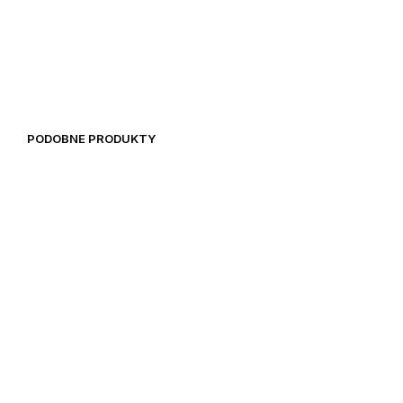
39,00
€
25,89
€
35,90
€
PODOBNE PRODUKTY