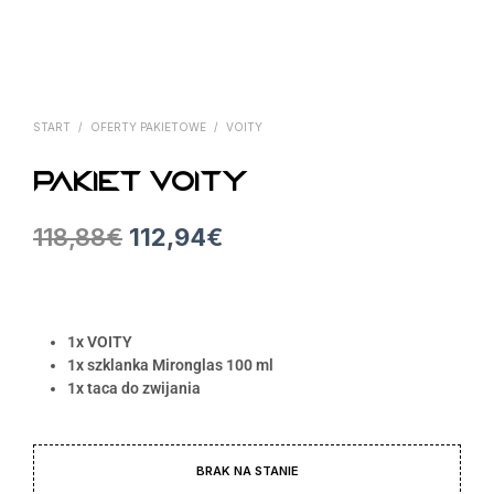
START
/
OFERTY PAKIETOWE
/
VOITY
Pakiet Voity
118,88
€
112,94
€
1x VOITY
1x szklanka Mironglas 100 ml
1x taca do zwijania
BRAK NA STANIE