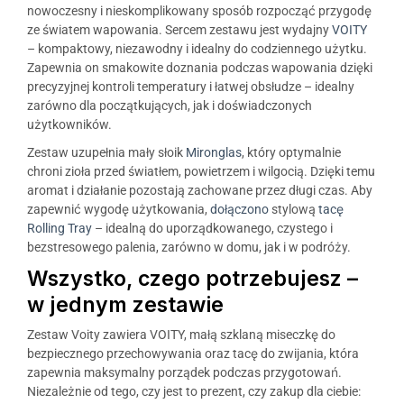
nowoczesny i nieskomplikowany sposób rozpocząć przygodę
ze światem wapowania. Sercem zestawu jest wydajny
VOITY
– kompaktowy, niezawodny i idealny do codziennego użytku.
Zapewnia on smakowite doznania podczas wapowania dzięki
precyzyjnej kontroli temperatury i łatwej obsłudze – idealny
zarówno dla początkujących, jak i doświadczonych
użytkowników.
Zestaw uzupełnia mały słoik
Mironglas
, który optymalnie
chroni zioła przed światłem, powietrzem i wilgocią. Dzięki temu
aromat i działanie pozostają zachowane przez długi czas. Aby
zapewnić wygodę użytkowania,
dołączono
stylową
tacę
Rolling Tray
– idealną do uporządkowanego, czystego i
bezstresowego palenia, zarówno w domu, jak i w podróży.
Wszystko, czego potrzebujesz –
w jednym zestawie
Zestaw Voity zawiera VOITY, małą szklaną miseczkę do
bezpiecznego przechowywania oraz tacę do zwijania, która
zapewnia maksymalny porządek podczas przygotowań.
Niezależnie od tego, czy jest to prezent, czy zakup dla ciebie: