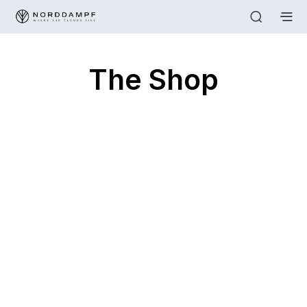
The Shop
(126)
(51)