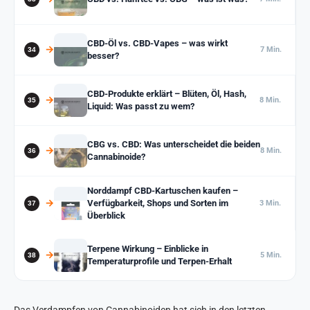
CBD-Öl vs. CBD-Vapes – was wirkt
7 Min.
besser?
CBD-Produkte erklärt – Blüten, Öl, Hash,
8 Min.
Liquid: Was passt zu wem?
CBG vs. CBD: Was unterscheidet die beiden
8 Min.
Cannabinoide?
Norddampf CBD-Kartuschen kaufen –
Verfügbarkeit, Shops und Sorten im
3 Min.
Überblick
Terpene Wirkung – Einblicke in
5 Min.
Temperaturprofile und Terpen-Erhalt
Das Verdampfen von Cannabinoiden hat sich in den letzten