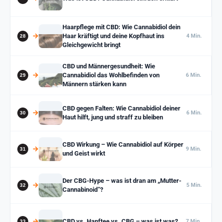
Haarpflege mit CBD: Wie Cannabidiol dein
Haar kräftigt und deine Kopfhaut ins
4 Min.
Gleichgewicht bringt
CBD und Männergesundheit: Wie
Cannabidiol das Wohlbefinden von
6 Min.
Männern stärken kann
CBD gegen Falten: Wie Cannabidiol deiner
6 Min.
Haut hilft, jung und straff zu bleiben
CBD Wirkung – Wie Cannabidiol auf Körper
9 Min.
und Geist wirkt
Der CBG-Hype – was ist dran am „Mutter-
5 Min.
Cannabinoid“?
CBD vs. Hanftee vs. CBG – was ist was?
7 Min.