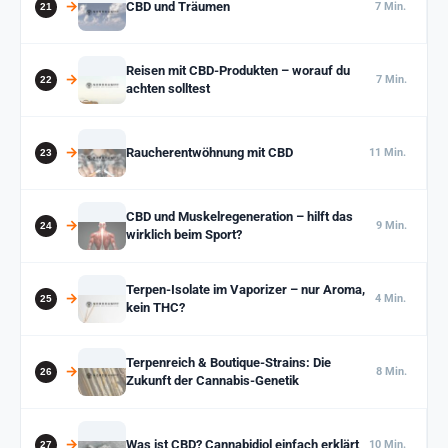
CBD und Träumen
7 Min.
Reisen mit CBD-Produkten – worauf du
7 Min.
achten solltest
Raucherentwöhnung mit CBD
11 Min.
CBD und Muskelregeneration – hilft das
9 Min.
wirklich beim Sport?
Terpen-Isolate im Vaporizer – nur Aroma,
4 Min.
kein THC?
Terpenreich & Boutique-Strains: Die
8 Min.
Zukunft der Cannabis-Genetik
Was ist CBD? Cannabidiol einfach erklärt
10 Min.