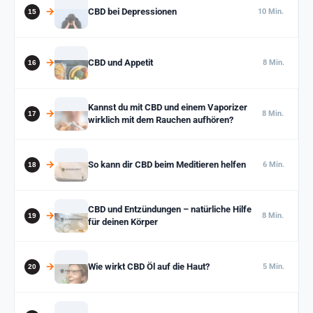
CBD bei Depressionen
10 Min.
CBD und Appetit
8 Min.
Kannst du mit CBD und einem Vaporizer
8 Min.
wirklich mit dem Rauchen aufhören?
So kann dir CBD beim Meditieren helfen
6 Min.
CBD und Entzündungen – natürliche Hilfe
8 Min.
für deinen Körper
Wie wirkt CBD Öl auf die Haut?
5 Min.