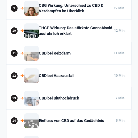
CBG Wirkung: Unterschied zu CBD &
12 Min.
Verdampfen im Überblick
THCP Wirkung: Das stärkste Cannabinoid
12 Min.
ausführlich erklärt
CBD bei Reizdarm
11 Min.
CBD bei Haarausfall
10 Min.
CBD bei Bluthochdruck
7 Min.
Einfluss von CBD auf das Gedächtnis
8 Min.