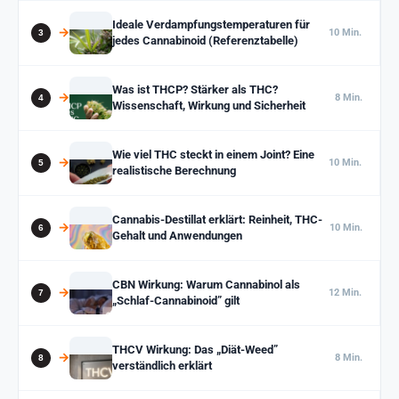
Ideale Verdampfungstemperaturen für
10 Min.
jedes Cannabinoid (Referenztabelle)
Was ist THCP? Stärker als THC?
8 Min.
Wissenschaft, Wirkung und Sicherheit
Wie viel THC steckt in einem Joint? Eine
10 Min.
realistische Berechnung
Cannabis-Destillat erklärt: Reinheit, THC-
10 Min.
Gehalt und Anwendungen
CBN Wirkung: Warum Cannabinol als
12 Min.
„Schlaf-Cannabinoid” gilt
THCV Wirkung: Das „Diät-Weed”
8 Min.
verständlich erklärt