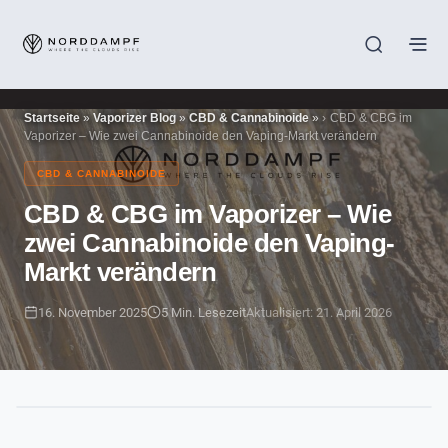
Startseite
»
Vaporizer Blog
»
CBD & Cannabinoide
»
CBD & CBG im
Vaporizer – Wie zwei Cannabinoide den Vaping-Markt verändern
CBD & CANNABINOIDE
CBD & CBG im Vaporizer – Wie
zwei Cannabinoide den Vaping-
Markt verändern
16. November 2025
5 Min. Lesezeit
Aktualisiert: 21. April 2026