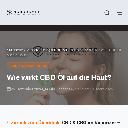
Startseite
»
Vaporizer Blog
»
CBD & Cannabinoide
»
Wie wirkt CBD Öl
auf die Haut?
CBD & CANNABINOIDE
Wie wirkt CBD Öl auf die Haut?
26. Dezember 2025
4 Min. Lesezeit
Aktualisiert: 21. März 2026
Zurück zum Überblick:
CBD & CBG im Vaporizer –