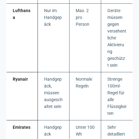
Lufthans
Nur im
Max. 2
Geräte
a
Handgep
pro
müssen
äck
Person
gegen
versehent
liche
Aktivieru
ng
geschütz
t sein
Ryanair
Handgep
Normale
Strenge
äck,
Regeln
100ml-
müssen
Regel für
ausgesch
alle
altet sein
Flüssigkei
ten
Emirates
Handgep
Unter 100
Sehr
äck
Wh
detailliert