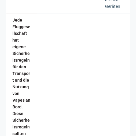
Geräten
Jede
Fluggese
llschaft
hat
eigene
Sicherhe
itsregeln
für den
Transpor
t und die
Nutzung
von
Vapes an
Bord.
Diese
Sicherhe
itsregeln
sollten