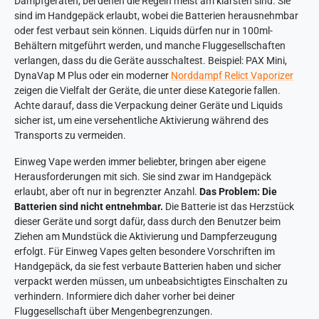
Dampfgeräten, bei denen die Regeln meist am klarsten sind. Sie
sind im Handgepäck erlaubt, wobei die Batterien herausnehmbar
oder fest verbaut sein können. Liquids dürfen nur in 100ml-
Behältern mitgeführt werden, und manche Fluggesellschaften
verlangen, dass du die Geräte ausschaltest. Beispiel: PAX Mini,
DynaVap M Plus oder ein moderner
Norddampf Relict Vaporizer
zeigen die Vielfalt der Geräte, die unter diese Kategorie fallen.
Achte darauf, dass die Verpackung deiner Geräte und Liquids
sicher ist, um eine versehentliche Aktivierung während des
Transports zu vermeiden.
Einweg Vape werden immer beliebter, bringen aber eigene
Herausforderungen mit sich. Sie sind zwar im Handgepäck
erlaubt, aber oft nur in begrenzter Anzahl.
Das Problem: Die
Batterien sind nicht entnehmbar.
Die Batterie ist das Herzstück
dieser Geräte und sorgt dafür, dass durch den Benutzer beim
Ziehen am Mundstück die Aktivierung und Dampferzeugung
erfolgt. Für Einweg Vapes gelten besondere Vorschriften im
Handgepäck, da sie fest verbaute Batterien haben und sicher
verpackt werden müssen, um unbeabsichtigtes Einschalten zu
verhindern. Informiere dich daher vorher bei deiner
Fluggesellschaft über Mengenbegrenzungen.