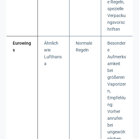
e Regeln,
spezielle
Verpacku
ngsvorsc
hriften
Eurowing
Ähnlich
Normale
Besonder
s
wie
Regeln
e
Lufthans
Aufmerks
a
amkeit
bei
größeren
Vaporizer
n,
Empfehlu
ng:
Vorher
anrufen
bei
ungewöh
nlichen