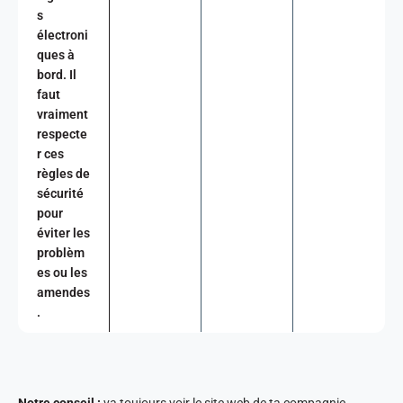
s
électroni
ques à
bord. Il
faut
vraiment
respecte
r ces
règles de
sécurité
pour
éviter les
problèm
es ou les
amendes
.