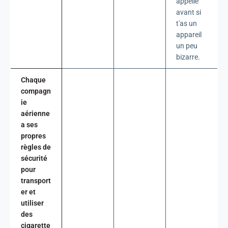
appelle
avant si
t'as un
appareil
un peu
bizarre.
Chaque
compagn
ie
aérienne
a ses
propres
règles de
sécurité
pour
transport
er et
utiliser
des
cigarette