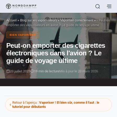
Accueil
»
Blog sur les vaporisateurs
»
Vaporiser correctement
»
Peut-on
emporter des vaporisateurs en avion ? Le guide de voyage ultime
BIEN VAPORISER
Peut-on emporter des cigarettes
électroniques dans l'avion ? Le
guide de voyage ultime
23 juillet 2025
19 min de lecture
Mis à jour le 20 mars 2026
Retour à l'aperçu :
Vaporiser ! Et bien sûr, comme il faut : le
tutoriel pour débutants