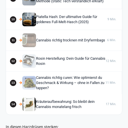
Methode (Static Tech verständlich erklärt)
Piatella Hash: Der ultimative Guide für
9 Min.
goldenes Full-Melt-Hasch (2025)
Cannabis richtig trocknen mit Dryfermbags
6 Min.
Rosin Herstellung: Dein Guide für Cannabis
12 Min.
Rosin
Cannabis richtig curen: Wie optimierst du
Geschmack & Wirkung – ohne in Fallen zu
11 Min.
tappen?
Kräuteraufbewahrung: So bleibt dein
17 Min.
Cannabis monatelang frisch
In diesen Harzdrüsen stecken: