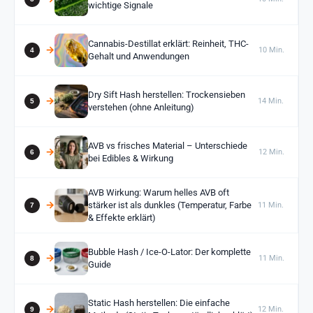
wichtige Signale
Cannabis-Destillat erklärt: Reinheit, THC-
10 Min.
Gehalt und Anwendungen
Dry Sift Hash herstellen: Trockensieben
14 Min.
verstehen (ohne Anleitung)
AVB vs frisches Material – Unterschiede
12 Min.
bei Edibles & Wirkung
AVB Wirkung: Warum helles AVB oft
stärker ist als dunkles (Temperatur, Farbe
11 Min.
& Effekte erklärt)
Bubble Hash / Ice-O-Lator: Der komplette
11 Min.
Guide
Static Hash herstellen: Die einfache
12 Min.