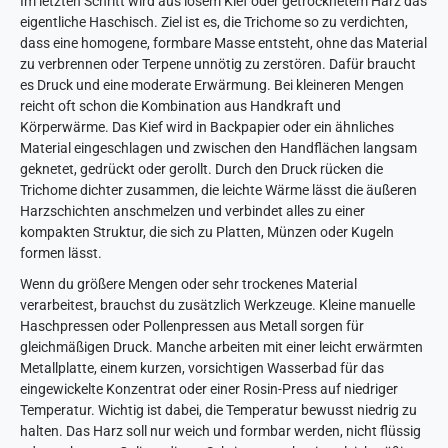
Im letzten Schritt wird aus losem Kief oder getrocknetem Harz das
eigentliche Haschisch. Ziel ist es, die Trichome so zu verdichten,
dass eine homogene, formbare Masse entsteht, ohne das Material
zu verbrennen oder Terpene unnötig zu zerstören. Dafür braucht
es Druck und eine moderate Erwärmung. Bei kleineren Mengen
reicht oft schon die Kombination aus Handkraft und
Körperwärme. Das Kief wird in Backpapier oder ein ähnliches
Material eingeschlagen und zwischen den Handflächen langsam
geknetet, gedrückt oder gerollt. Durch den Druck rücken die
Trichome dichter zusammen, die leichte Wärme lässt die äußeren
Harzschichten anschmelzen und verbindet alles zu einer
kompakten Struktur, die sich zu Platten, Münzen oder Kugeln
formen lässt.
Wenn du größere Mengen oder sehr trockenes Material
verarbeitest, brauchst du zusätzlich Werkzeuge. Kleine manuelle
Haschpressen oder Pollenpressen aus Metall sorgen für
gleichmäßigen Druck. Manche arbeiten mit einer leicht erwärmten
Metallplatte, einem kurzen, vorsichtigen Wasserbad für das
eingewickelte Konzentrat oder einer Rosin-Press auf niedriger
Temperatur. Wichtig ist dabei, die Temperatur bewusst niedrig zu
halten. Das Harz soll nur weich und formbar werden, nicht flüssig