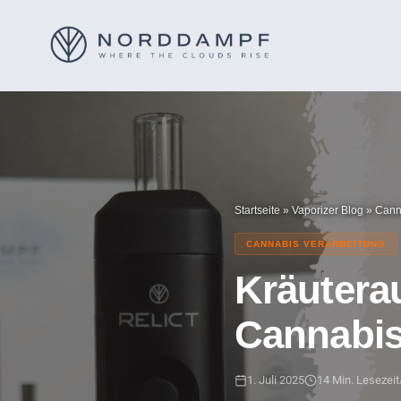
Startseite
»
Vaporizer Blog
»
Cann
CANNABIS VERARBEITUNG
Kräutera
Cannabis
1. Juli 2025
14 Min. Lesezeit