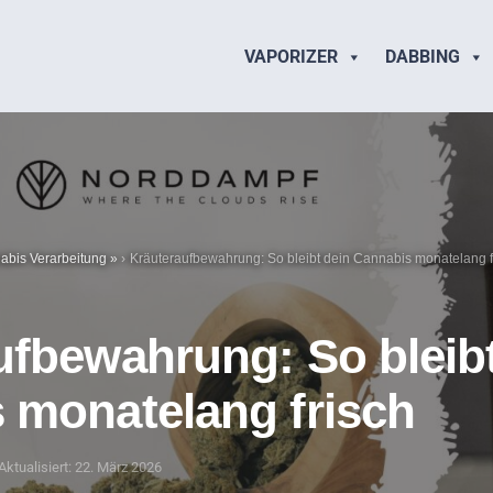
VAPORIZER
DABBING
abis Verarbeitung
»
Kräuteraufbewahrung: So bleibt dein Cannabis monatelang f
ufbewahrung: So bleibt
 monatelang frisch
Aktualisiert: 22. März 2026