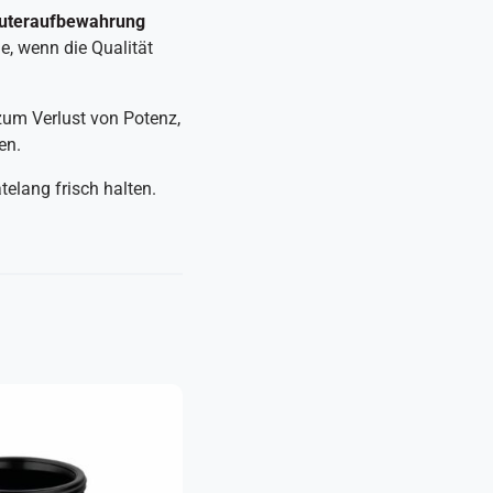
uteraufbewahrung
de, wenn die Qualität
m Verlust von Potenz,
en.
elang frisch halten.