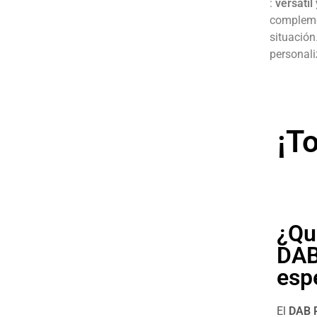
:
versátil
compleme
situación
personali
¡T
¿Qu
DAB
esp
El
DAB 