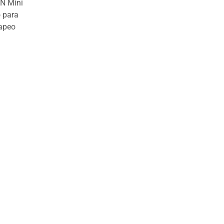
EN Mini
o para
vapeo