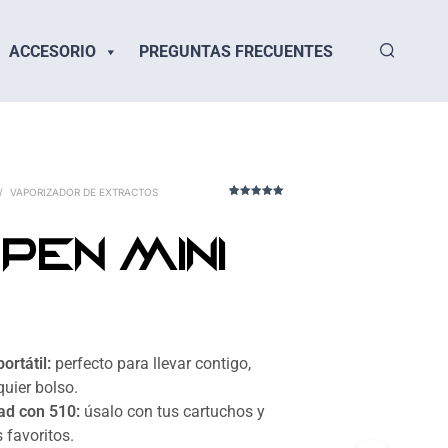
ACCESORIO
PREGUNTAS FRECUENTES
/
VAPORIZADOR DE EXTRACTOS
1
Valorado con
5,00
sobre
5, según
PEN Mini
opinión de
un cliente
ortátil:
perfecto para llevar contigo,
uier bolso.
ad con 510:
úsalo con tus cartuchos y
 favoritos.