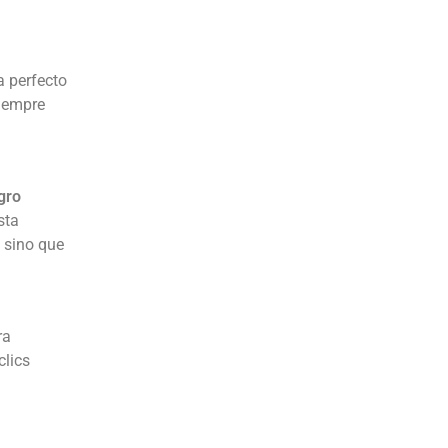
a perfecto
siempre
gro
sta
 sino que
ra
clics