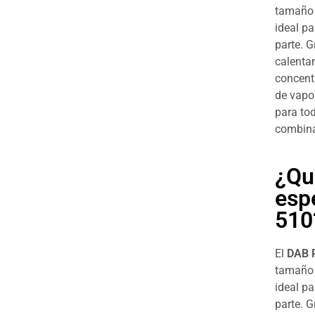
tamaño 
ideal pa
parte. G
calentam
concent
de vapor
para to
combina
¿Qu
espe
510
El
DAB 
tamaño 
ideal pa
parte. G