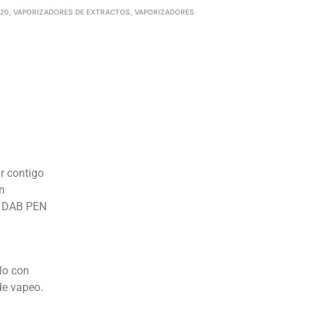
420
,
VAPORIZADORES DE EXTRACTOS
,
VAPORIZADORES
r contigo
en
el DAB PEN
lo con
de vapeo.