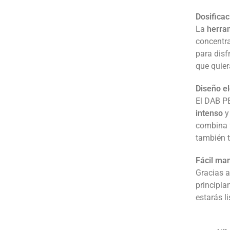
Dosificac
La
herram
concentra
para disf
que quier
Diseño e
El DAB PE
intenso
combina f
también t
Fácil ma
Gracias a
principia
estarás li