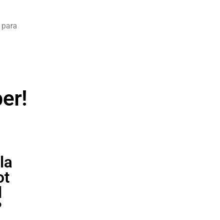
 para
er!
la
ot
l
?