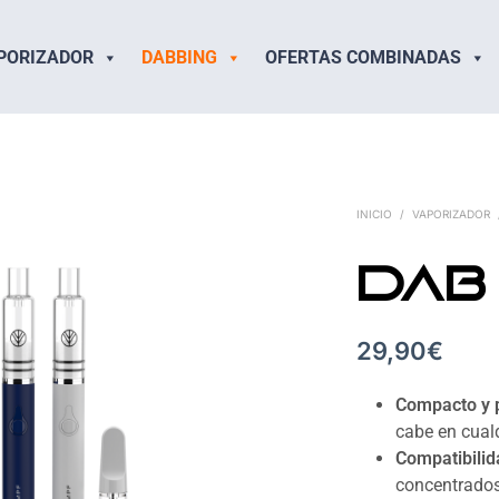
PORIZADOR
DABBING
OFERTAS COMBINADAS
INICIO
/
VAPORIZADOR
DAB 
29,90
€
Compacto y p
cabe en cualq
Compatibilid
concentrados