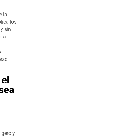
e la
lica los
y sin
ara
na
rzo!
el
sea
igero y