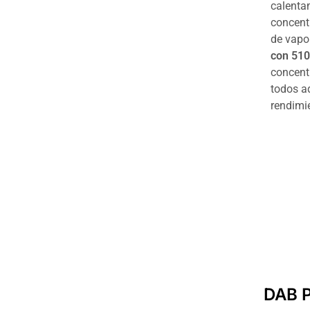
calentam
concent
de vapo
con 510
concent
todos a
rendimie
DAB P