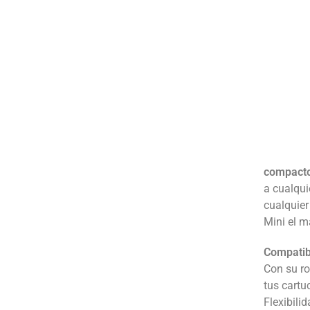
compacto 
a cualqui
cualquier
Mini el 
Compatib
Con su ro
tus cartu
Flexibili