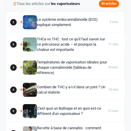
Tous les articles sur
les vaporisateurs
40 articles
Le système endocannabinoïde (ECS)
9 min.
expliqué simplement
THCa vs THC : tout ce qu'il faut savoir sur
ce précurseur acide – et pourquoi la
11 min.
chaleur est importante
Températures de vaporisation idéales pour
chaque cannabinoïde (tableau de
10 min.
référence)
Combien de THC y a-t-il dans un joint ? Un
10 min.
calcul réaliste
C'est quoi un Ballvape et en quoi est-ce
12 min.
différent d'un vaporisateur ?
Recette à base de cannabis : comment