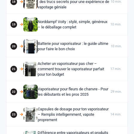
: des trucs secrets pour une expérience de
10 min.
vapotage géniale
Norddampf Voity : stylé, simple, généreux
10 min.
– le déballage complet
Batterie pour vaporisateur : le guide ultime
10 min.
pour faire le bon choix
Acheter un vaporisateur pas cher –
comment trouver le vaporisateur parfait
17 min.
pour ton budget
Vaporisateur pour fleurs de chanvre - Pour
29 min.
les débutants et les pros 2025
Capsules de dosage pour ton vaporisateur
– Remplis intelligemment, vapote
14 min.
proprement
Différence entre vaporisateurs et produits