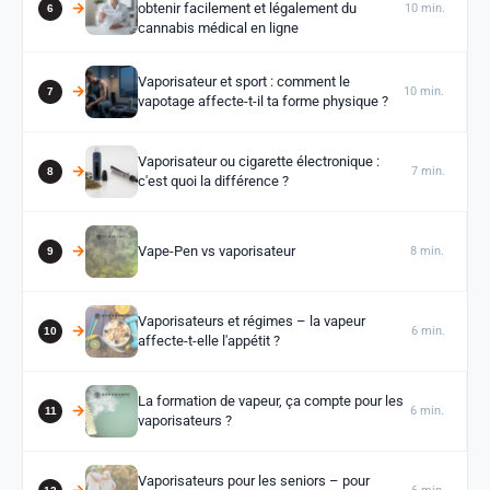
obtenir facilement et légalement du
10 min.
cannabis médical en ligne
Vaporisateur et sport : comment le
10 min.
vapotage affecte-t-il ta forme physique ?
Vaporisateur ou cigarette électronique :
7 min.
c'est quoi la différence ?
Vape-Pen vs vaporisateur
8 min.
Vaporisateurs et régimes – la vapeur
6 min.
affecte-t-elle l'appétit ?
La formation de vapeur, ça compte pour les
6 min.
vaporisateurs ?
Vaporisateurs pour les seniors – pour