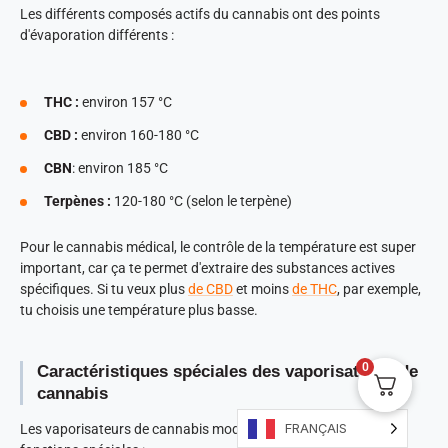
Les différents composés actifs du cannabis ont des points
d'évaporation différents :
THC :
environ 157 °C
CBD :
environ 160-180 °C
CBN
: environ 185 °C
Terpènes :
120-180 °C (selon le terpène)
Pour le cannabis médical, le contrôle de la température est super
important, car ça te permet d'extraire des substances actives
spécifiques. Si tu veux plus
de CBD
et moins
de THC
, par exemple,
tu choisis une température plus basse.
0
Caractéristiques spéciales des vaporisateurs de
cannabis
FRANÇAIS
Les vaporisateurs de cannabis modernes ont souvent des