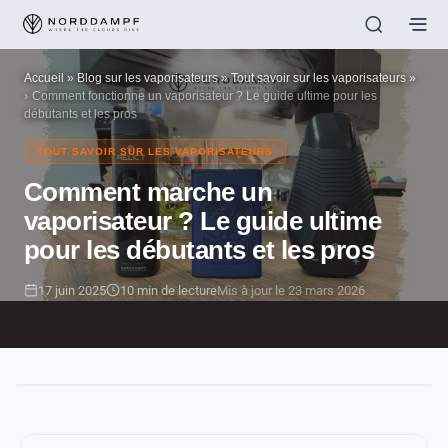
Accueil
»
Blog sur les vaporisateurs
»
Tout savoir sur les vaporisateurs
»
Comment fonctionne un vaporisateur ? Le guide ultime pour les
débutants et les pros
TOUT SAVOIR SUR LES VAPORISATEURS
Comment marche un
vaporisateur ? Le guide ultime
pour les débutants et les pros
17 juin 2025
10 min de lecture
Mis à jour le 23 mars 2026