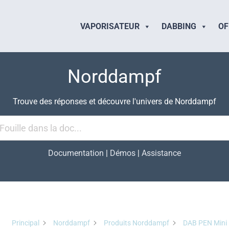
VAPORISATEUR
DABBING
OF
Norddampf
Trouve des réponses et découvre l'univers de Norddampf
Documentation
|
Démos
|
Assistance
Principal
Norddampf
Produits Norddampf
DAB PEN Mini