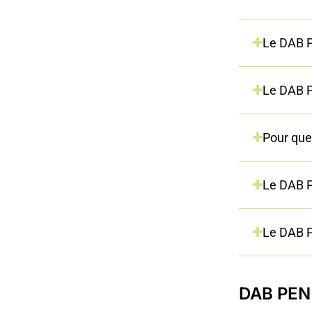
Commandes et expédition
Le DAB P
Le DAB P
Pour que
Le DAB PE
Le DAB P
DAB PEN 