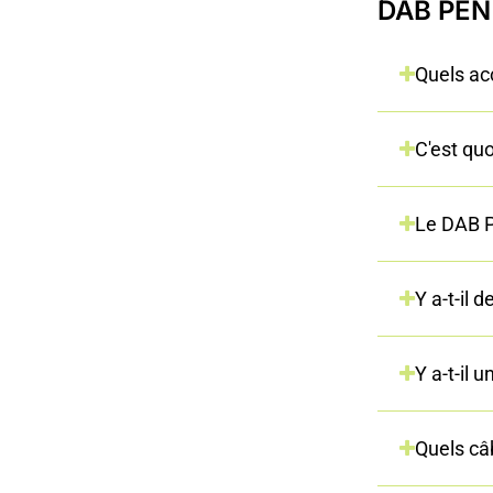
DAB PEN 
Quels ac
C'est quo
Le DAB P
Y a-t-il 
Y a-t-il
Quels câ