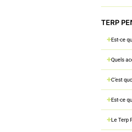
TERP PEN
Est-ce q
Quels ac
C'est qu
Est-ce q
Le Terp P