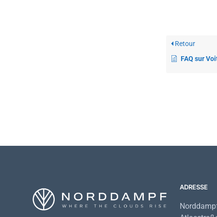
Retour
FAQ sur Voi
ADRESSE
Norddampf