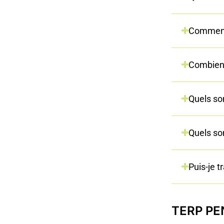
Commandes et expédition
Comment 
Combien 
Quels so
Quels so
Puis-je 
TERP PEN 