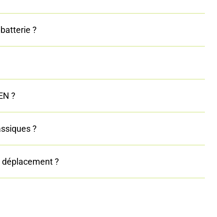
atterie ?
EN ?
assiques ?
en déplacement ?