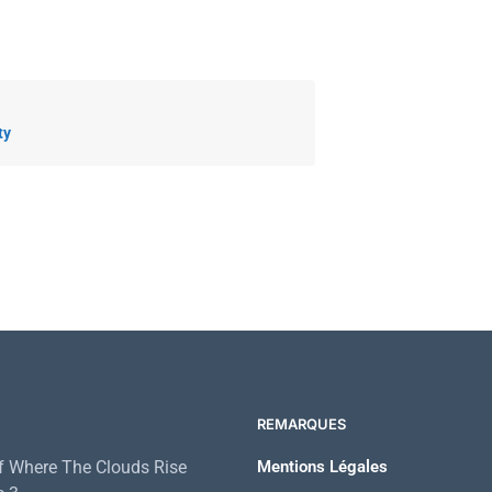
ty
REMARQUES
 Where The Clouds Rise
Mentions Légales