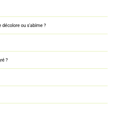
e décolore ou s'abîme ?
ré ?