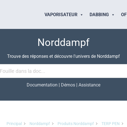
VAPORISATEUR
DABBING
OF
Norddampf
Trouve des réponses et découvre l'univers de Norddampf
Documentation
|
Démos
|
Assistance
Principal
Norddampf
Produits Norddampf
TERP PEN