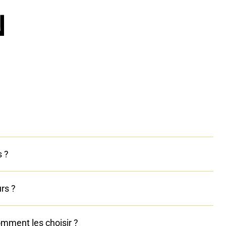
N
s ?
rs ?
mment les choisir ?