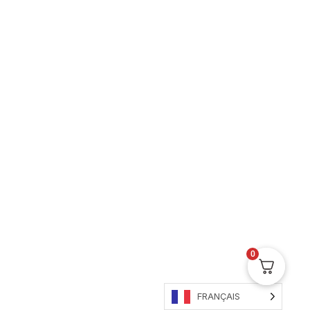
Broyeur haut de gamme
Pour tes herbes
0
FRANÇAIS