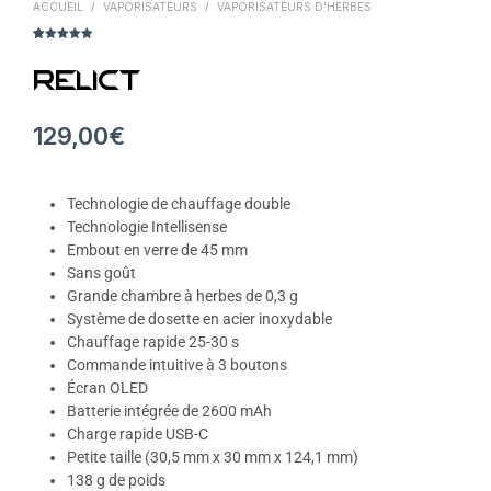
ACCUEIL
/
VAPORISATEURS
/
VAPORISATEURS D'HERBES
Noté
20
4,95
sur 5,
d'après
Relict
avis
clients
129,00
€
Technologie de chauffage double
Technologie Intellisense
Embout en verre de 45 mm
Sans goût
Grande chambre à herbes de 0,3 g
Système de dosette en acier inoxydable
Chauffage rapide 25-30 s
Commande intuitive à 3 boutons
Écran OLED
Batterie intégrée de 2600 mAh
Charge rapide USB-C
Petite taille (30,5 mm x 30 mm x 124,1 mm)
138 g de poids