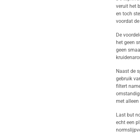
veruit het 
en toch st
voordat de
De voordel
het geen s
geen smaak
kruidenaro
Naast de s
gebruik va
filtert nam
omstandigh
met alleen
Last but n
echt een p
normslijp