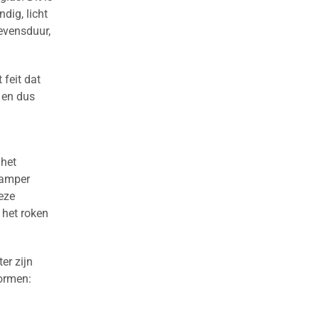
ndig, licht
levensduur,
 feit dat
 en dus
 het
damper
deze
 het roken
er zijn
ormen: