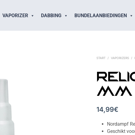
VAPORIZER
DABBING
BUNDELAANBIEDINGEN
START
/
VAPORIZERS
/
Relic
mm
14,99
€
Nordampf Rel
Geschikt vo