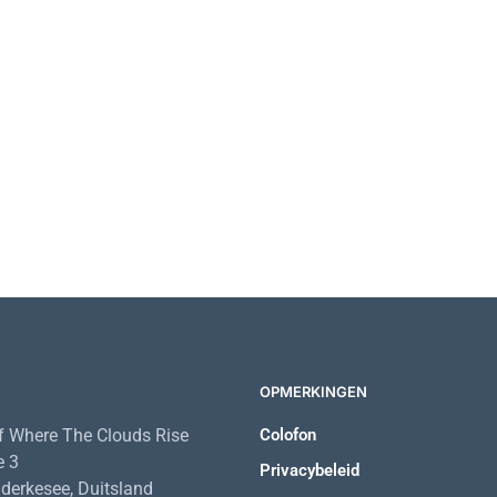
85,50
€
39,98
€
OPMERKINGEN
 Where The Clouds Rise
Colofon
e 3
Privacybeleid
erkesee, Duitsland