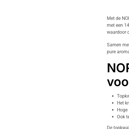
Met de NOR
met een 14
waardoor 
Samen met 
pure aroma
NOR
voo
Topkw
Het k
Hoge 
Ook t
De topkwal