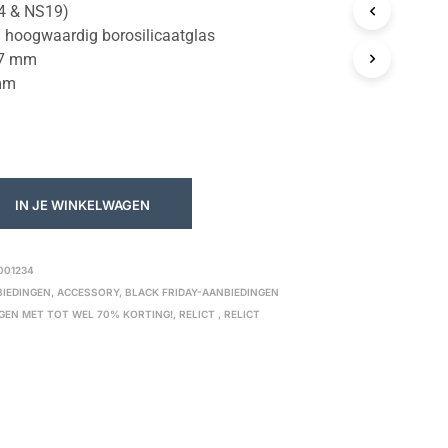
14 & NS19)
hoogwaardig borosilicaatglas
,7 mm
mm
IN JE WINKELWAGEN
001234
BIEDINGEN
,
ACCESSORY
,
BLACK FRIDAY-AANBIEDINGEN
NGEN MET TOT WEL 70% KORTING!
,
RELICT
,
RELICT