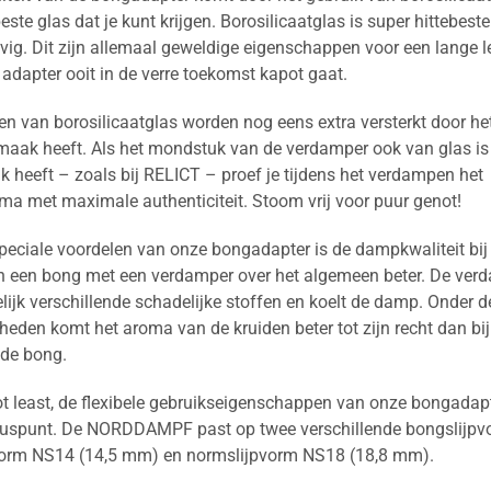
beste glas dat je kunt krijgen. Borosilicaatglas is super hittebeste
evig. Dit zijn allemaal geweldige eigenschappen voor een lange 
 adapter ooit in de verre toekomst kapot gaat.
en van borosilicaatglas worden nog eens extra versterkt door het
maak heeft. Als het mondstuk van de verdamper ook van glas is
 heeft – zoals bij RELICT – proef je tijdens het verdampen het
ma met maximale authenticiteit. Stoom vrij voor puur genot!
peciale voordelen van onze bongadapter is de dampkwaliteit bij
n een bong met een verdamper over het algemeen beter. De ver
elijk verschillende schadelijke stoffen en koelt de damp. Onder 
eden komt het aroma van de kruiden beter tot zijn recht dan bij
 de bong.
ot least, de flexibele gebruikseigenschappen van onze bongadapt
luspunt. De NORDDAMPF past op twee verschillende bongslijpv
vorm NS14 (14,5 mm) en normslijpvorm NS18 (18,8 mm).