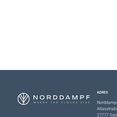
19,99
€
ADRES
Norddampf
Atlasstraß
27777 Gand