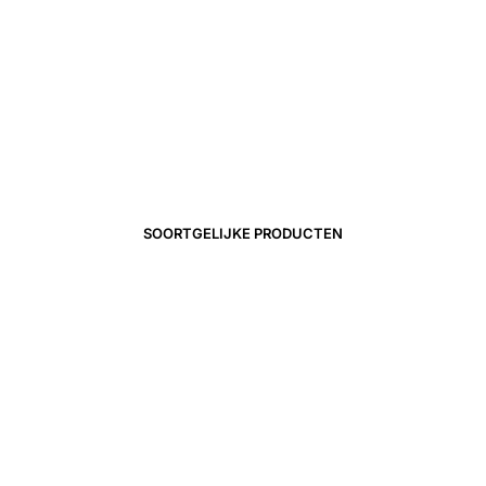
39,00
€
24,90
€
17,43
€
SOORTGELIJKE PRODUCTEN