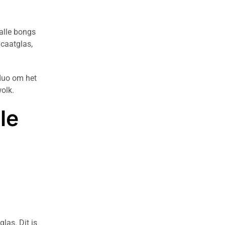
alle bongs
caatglas,
duo om het
olk.
le
las. Dit is