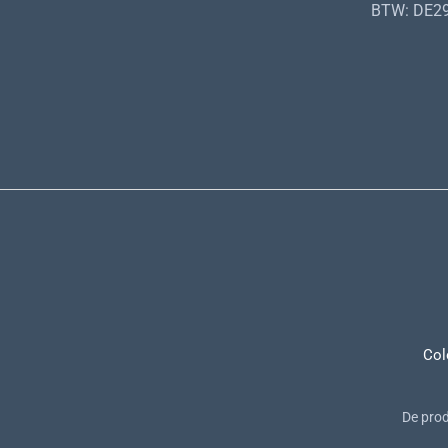
BTW: DE2
Col
De prod