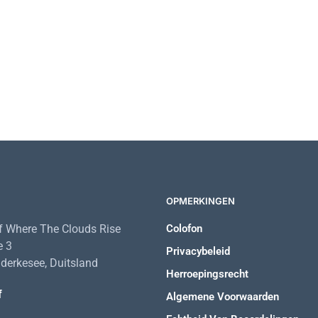
5,78
€
OPMERKINGEN
 Where The Clouds Rise
Colofon
e 3
Privacybeleid
erkesee, Duitsland
Herroepingsrecht
f
Algemene Voorwaarden