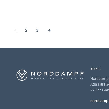
158,98
€
163,98
€
15
1
2
3
→
ADRES
Norddampf
Atlasstraß
27777 Gand
norddamp