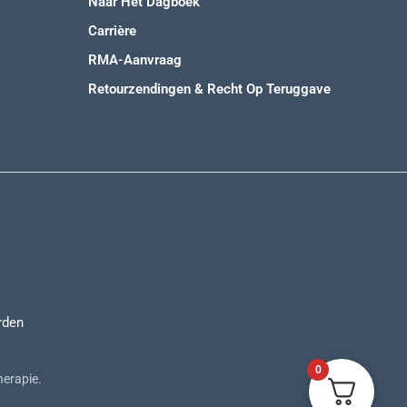
Naar Het Dagboek
Carrière
RMA-Aanvraag
Retourzendingen & Recht Op Teruggave
rden
0
herapie.