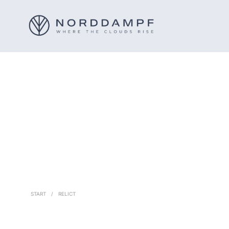
START
/
RELICT