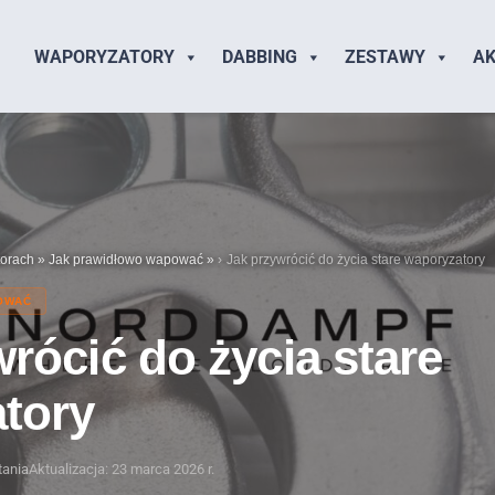
WAPORYZATORY
DABBING
ZESTAWY
AK
torach
»
Jak prawidłowo wapować
»
Jak przywrócić do życia stare waporyzatory
OWAĆ
rócić do życia stare
tory
tania
Aktualizacja: 23 marca 2026 r.