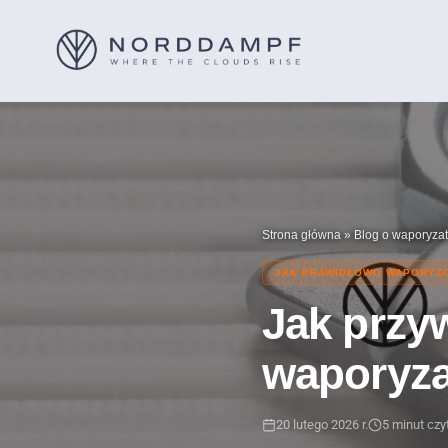
Strona główna
»
Blog o waporyza
JAK PRAWIDŁOWO WAPORYZ
Jak przyw
waporyza
20 lutego 2026 r.
5 minut czy