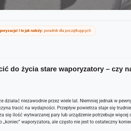
oryzacja! I to jak należy:
poradnik dla początkujących
ić do życia stare waporyzatory – czy n
e działać niezawodnie przez wiele lat. Niemniej jednak w pe
zyna tracić na wydajności. Przepływ powietrza staje się trudnie
a się ilość wytwarzanej pary lub urządzenie potrzebuje więcej 
o „koniec” waporyzatora, ale często nie jest to ostateczny konie