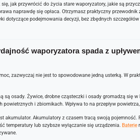
się, jak przywrócić do życia stare waporyzatory, jakie są przy
prawa naprawdę się opłaca. Otrzymasz praktyczny przewodnik 
wki dotyczące podejmowania decyzji, bez zbędnych szczegółów 
dajność waporyzatora spada z upływe
i moc, zazwyczaj nie jest to spowodowane jedną usterką. W pra
ą są osady. Żywice, drobne cząsteczki i osady gromadzą się w
ch powietrznych i zbiornikach. Wpływa to na przepływ powietrza
est akumulator. Akumulatory z czasem tracą swoją pojemność.
ość temperatury lub szybsze wyłączanie się urządzenia.
Baterie
r
używane.