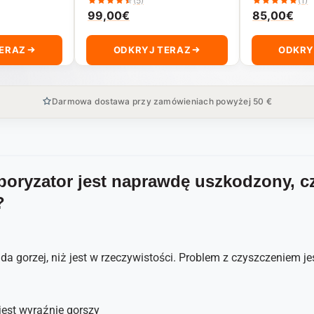
(5)
(1)
99,00
€
85,00
€
TERAZ
ODKRYJ TERAZ
ODKRY
Darmowa dostawa przy zamówieniach powyżej 50 €
poryzator jest naprawdę uszkodzony, cz
?
a gorzej, niż jest w rzeczywistości. Problem z czyszczeniem je
jest wyraźnie gorszy