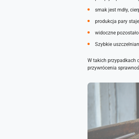
smak jest mdły, cier
produkcja pary staj
widoczne pozostałoś
Szybkie uszczelnian
W takich przypadkach d
przywrócenia sprawnośc