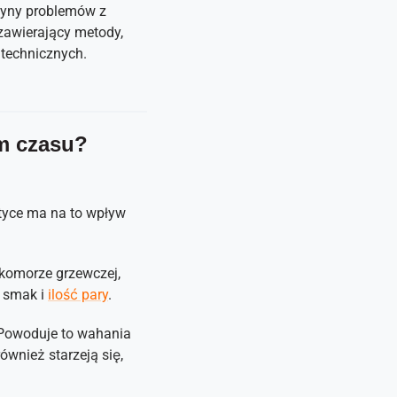
czyny problemów z
zawierający metody,
technicznych.
m czasu?
ktyce ma na to wpływ
 komorze grzewczej,
, smak i
ilość pary
.
 Powoduje to wahania
ównież starzeją się,