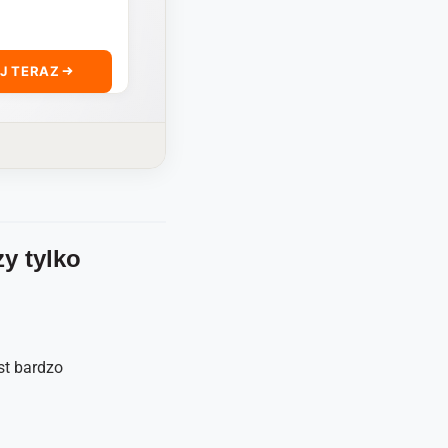
J TERAZ
y tylko
st bardzo