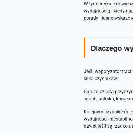
W tym artykule dowiesz 
wydajnością i kiedy na
porady i jasne wskazó
Dlaczego wy
Jeśli waporyzator trac
kilka czynników.
Bardzo częstą przyczyn
sitach, ustniku, kanała
Kolejnym czynnikiem j
wydajności, niestabiln
nawet jeśli są rzadko 