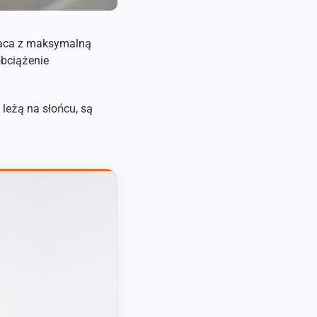
raca z maksymalną
obciążenie
leżą na słońcu, są