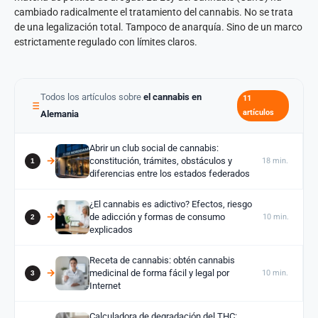
cambiado radicalmente el tratamiento del cannabis. No se trata
de una legalización total. Tampoco de anarquía. Sino de un marco
estrictamente regulado con límites claros.
Todos los artículos sobre
el cannabis en
11
artículos
Alemania
Abrir un club social de cannabis:
constitución, trámites, obstáculos y
18 min.
diferencias entre los estados federados
¿El cannabis es adictivo? Efectos, riesgo
de adicción y formas de consumo
10 min.
explicados
Receta de cannabis: obtén cannabis
medicinal de forma fácil y legal por
10 min.
Internet
Calculadora de degradación del THC: