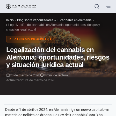
Inicio
»
Blog sobre vaporizadores
»
El cannabis en Alemania
»
Legalización del cannabis en Alemania: oportunidades, riesgos y
situación legal actual
EL CANNABIS EN ALEMANIA
Legalización del cannabis en
Alemania: oportunidades, riesgos
y situación jurídica actual
20 de marzo de 2026
8 min. de lectura
Actualizado: 21 de marzo de 2026
Desde el 1 de abril de 2024, en Alemania rige un nuevo capítulo en
materia de política de drogas. La Ley del Cannabis (CanG) ha