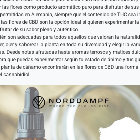
 las flores como producto aromático puro para disfrutar de sus
ermitidas en Alemania, siempre que el contenido de THC sea infe
as flores de CBD son la opción ideal si quieren experimentar la 
rutar de su sabor pleno y auténtico.
ién son adecuadas para todos aquellos que valoran la naturali
, oler y saborear la planta en toda su diversidad y elegir la var
ias. Desde notas afrutadas hasta aromas terrosos y matices dul
ara que puedas experimentar según tu estado de ánimo y tus g
a planta de cáñamo encontrarán en las flores de CBD una forma 
el cannabidiol.