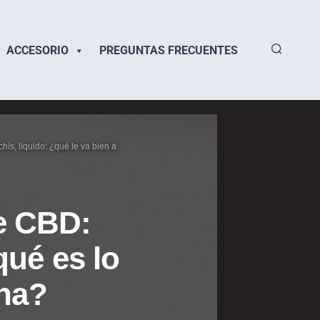
ACCESORIO
PREGUNTAS FRECUENTES
hís, líquido: ¿qué le va bien a
de CBD:
qué es lo
na?