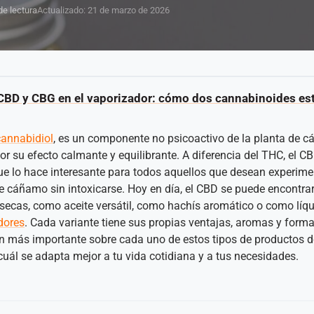
de lectura
Actualizado: 21 de marzo de 2026
CBD y CBG en el vaporizador: cómo dos cannabinoides es
cannabidiol
, es un componente no psicoactivo de la planta de 
r su efecto calmante y equilibrante. A diferencia del THC, el C
que lo hace interesante para todos aquellos que desean experim
de cáñamo sin intoxicarse. Hoy en día, el CBD se puede encontr
 secas, como aceite versátil, como hachís aromático o como líqui
dores
. Cada variante tiene sus propias ventajas, aromas y form
n más importante sobre cada uno de estos tipos de productos 
uál se adapta mejor a tu vida cotidiana y a tus necesidades.