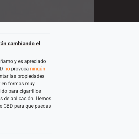
tán cambiando el
cáñamo y es apreciado
BD
no
provoca
ningún
entar las propiedades
ar en formas muy
do para cigarrillos
as de aplicación. Hemos
de CBD para que puedas