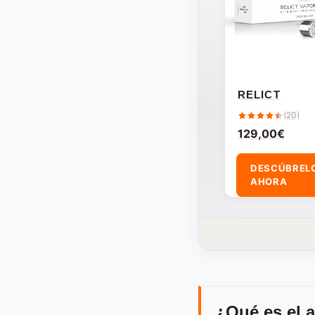
RELICT
(20)
129,00
€
DESCÚBREL
AHORA
¿Qué es el 