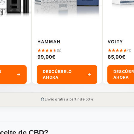
HAMMAH
VOITY
(5)
(1)
99,00
€
85,00
€
O
DESCÚBRELO
DESCÚBR
AHORA
AHORA
Envío gratis a partir de 50 €
aceite de CBD?