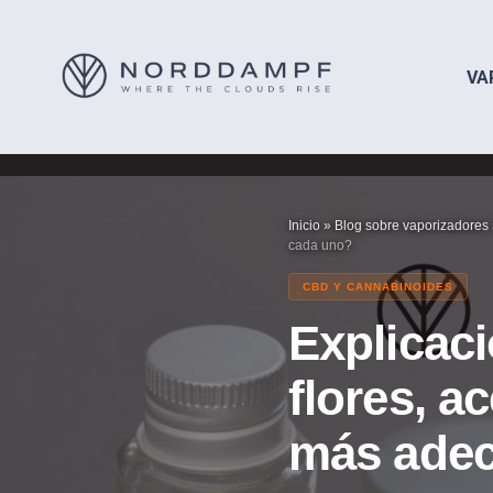
VA
Inicio
»
Blog sobre vaporizadores
cada uno?
CBD Y CANNABINOIDES
Explicac
flores, a
más adec