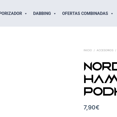
PORIZADOR
DABBING
OFERTAS COMBINADAS
INICIO
/
ACCESORIOS
/
Nor
HA
Po
7,90
€