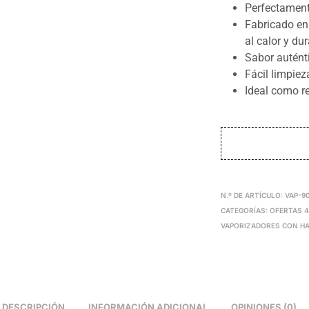
Perfectamen
Fabricado en 
al calor y du
Sabor auténti
Fácil limpiez
Ideal como r
N.º DE ARTÍCULO:
VAP-9
CATEGORÍAS:
OFERTAS 
VAPORIZADORES CON HA
DESCRIPCIÓN
INFORMACIÓN ADICIONAL
OPINIONES (0)