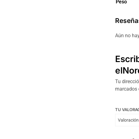
Peso
Reseña
Aún no hay
Escri
elNo
Tu direcció
marcados
TU VALORA