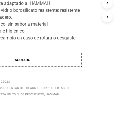
te adaptado al HAMMAH
vidrio borosilicato resistente: resistente
radero.
co, sin sabor a material
a e higiénico
ecambio en caso de rotura o desgaste.
AGOTADO
002023
420
,
OFERTAS DEL BLACK FRIDAY – ¡OFERTAS EN
STA UN 70 % DE DESCUENTO!
,
HAMMAH