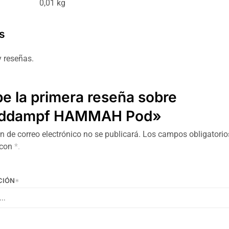
0,01 kg
s
 reseñas.
be la primera reseña sobre
rddampf HAMMAH Pod»
n de correo electrónico no se publicará.
Los campos obligatorio
 con
*.
CIÓN
*