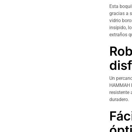
Esta boqui
gracias a 
vidrio boro
insípido, l
extraños qu
Rob
dis
Un percanc
HAMMAH Pod
resistente 
duradero.
Fác
ópt