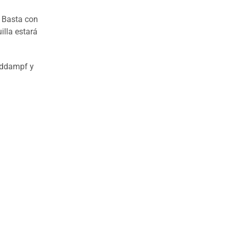
. Basta con
illa estará
rddampf y