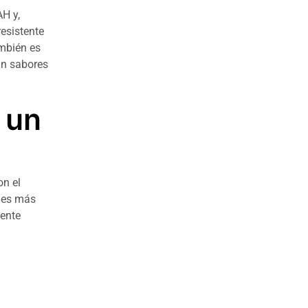
H y,
resistente
ambién es
sin sabores
 un
on el
 es más
mente