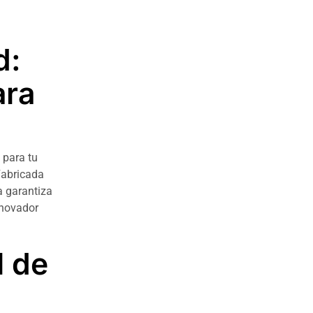
d:
ara
 para tu
Fabricada
ra garantiza
nnovador
l de