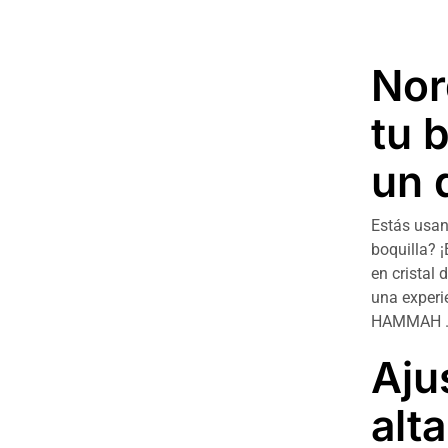
No
tu 
un 
Estás usa
boquilla?
en cristal 
una experi
HAMMAH 
Aju
alt