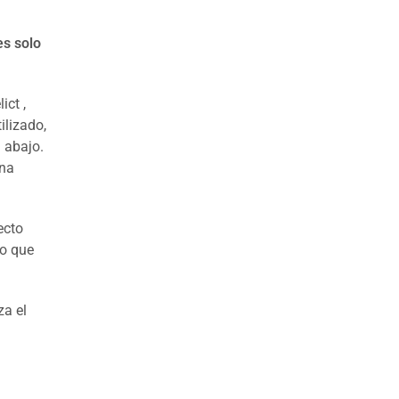
es solo
ict ,
ilizado,
 abajo.
una
ecto
lo que
za el