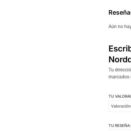
Reseña
Aún no hay
Escri
Nordd
Tu direcció
marcados
TU VALORA
TU RESEÑA