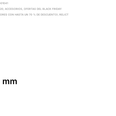
001041
420
,
ACCESORIOS
,
OFERTAS DEL BLACK FRIDAY:
DORES CON HASTA UN 70 % DE DESCUENTO!
,
RELICT
25 mm