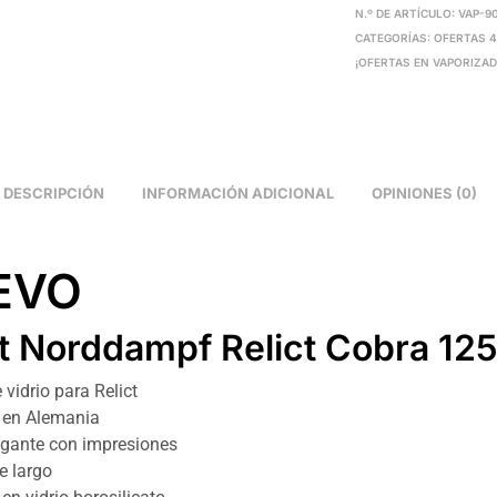
N.º DE ARTÍCULO:
VAP-9
CATEGORÍAS:
OFERTAS 
¡OFERTAS EN VAPORIZA
DESCRIPCIÓN
INFORMACIÓN ADICIONAL
OPINIONES (0)
EVO
ct Norddampf Relict Cobra 1
 vidrio para Relict
 en Alemania
egante con impresiones
e largo