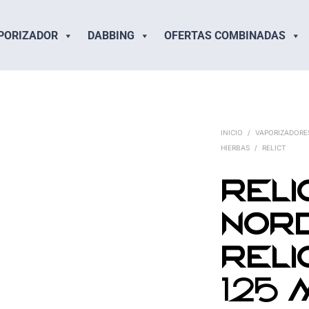
PORIZADOR
DABBING
OFERTAS COMBINADAS
INICIO
/
VAPORIZADORE
HIERBAS
/
RELICT
Reli
Nor
Reli
125