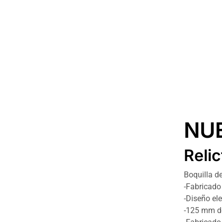
NU
Reli
Boquilla de
-Fabricado
-Diseño el
-125 mm d