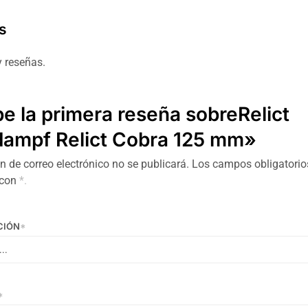
s
 reseñas.
be la primera reseña sobreRelict
ampf Relict Cobra 125 mm»
n de correo electrónico no se publicará.
Los campos obligatorio
 con
*.
CIÓN
*
*