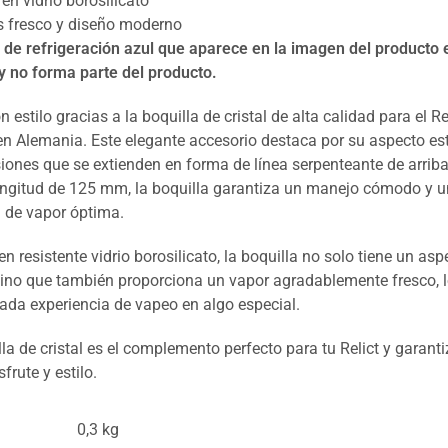
en vidrio borosilicato
 fresco y diseño moderno
 de refrigeración azul que aparece en la imagen del producto 
 y no forma parte del producto.
n estilo gracias a la boquilla de cristal de alta calidad para el Rel
en Alemania. Este elegante accesorio destaca por su aspecto est
iones que se extienden en forma de línea serpenteante de arriba
ngitud de 125 mm, la boquilla garantiza un manejo cómodo y 
 de vapor óptima.
n resistente vidrio borosilicato, la boquilla no solo tiene un asp
 sino que también proporciona un vapor agradablemente fresco, 
cada experiencia de vapeo en algo especial.
la de cristal es el complemento perfecto para tu Relict y garanti
rute y estilo.
0,3 kg