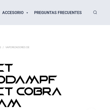
ACCESORIO
PREGUNTAS FRECUENTES
S
/
VAPORIZADORES DE
ct
ddampf
ct Cobra
 mm