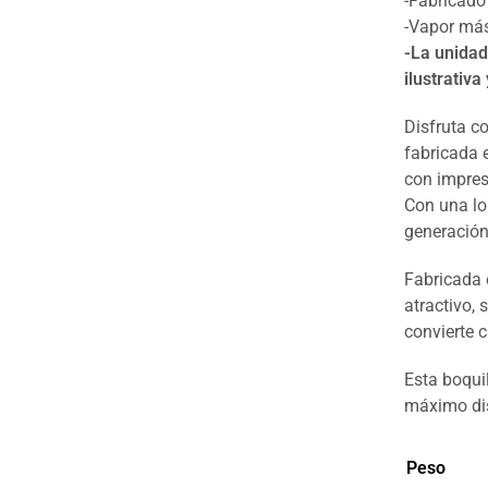
-Fabricado 
-Vapor más
-La unidad
ilustrativa
Disfruta co
fabricada 
con impres
Con una lo
generación
Fabricada e
atractivo,
convierte 
Esta boquil
máximo disf
Peso