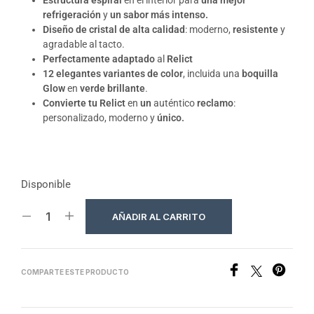
Estructura espiral
en el interior para
una mejor
refrigeración
y
un sabor más intenso.
Diseño de cristal de alta calidad
: moderno,
resistente
y
agradable al tacto.
Perfectamente adaptado
al
Relict
12 elegantes variantes de color
, incluida una
boquilla
Glow
en
verde brillante
.
Convierte tu Relict
en
un
auténtico
reclamo
:
personalizado, moderno y
único.
Disponible
AÑADIR AL CARRITO
COMPARTE ESTE PRODUCTO