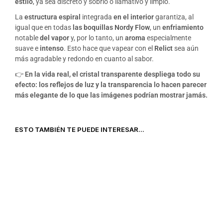
estilo
, ya sea discreto y sobrio o llamativo y limpio.
La
estructura espiral
integrada
en el interior
garantiza, al
igual que en todas
las boquillas Nordy Flow
, un
enfriamiento
notable
del vapor
y, por lo tanto, un
aroma
especialmente
suave e
intenso
. Esto hace que vapear con el
Relict
sea aún
más agradable y redondo en cuanto al sabor.
👉
En la vida real, el cristal transparente despliega todo su
efecto: los reflejos de luz y la transparencia lo hacen parecer
más elegante de lo que las imágenes podrían mostrar jamás.
ESTO TAMBIÉN TE PUEDE INTERESAR...