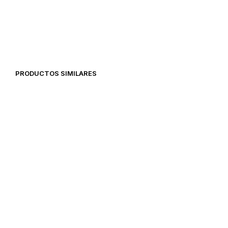
20,97
€
19,92
€
28,48
€
PRODUCTOS SIMILARES
39,00
€