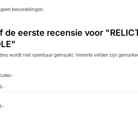
g geen beoordelingen.
jf de eerste recensie voor "RELIC
LE"
dres wordt niet openbaar gemaakt.
Vereiste velden zijn gemark
ELING
*
E
*