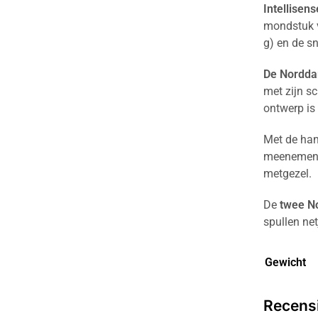
Intellisens
mondstuk 
g) en de s
De Nordd
met zijn s
ontwerp is
Met de ha
meenemen. 
metgezel.
De
twee N
spullen ne
Gewicht
Recens