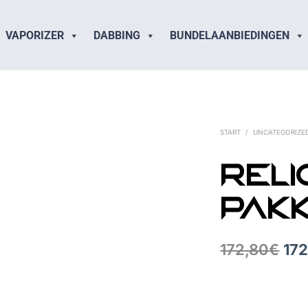
VAPORIZER
DABBING
BUNDELAANBIEDINGEN
START
/
UNCATEGORIZE
RELI
PAK
172,80
€
172