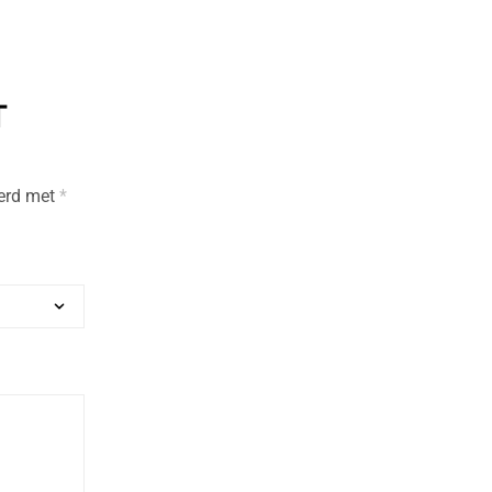
T
eerd met
*