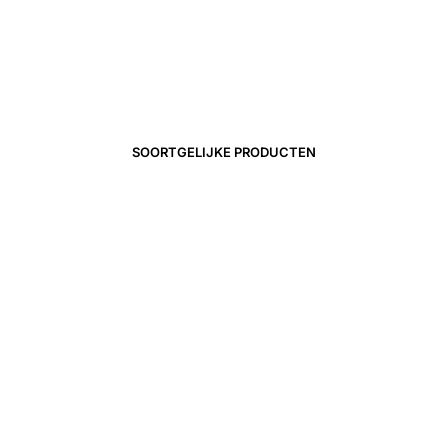
39,00
€
24,90
€
17,43
€
SOORTGELIJKE PRODUCTEN