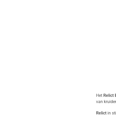
Het
Relict
van kruide
Relict
in st