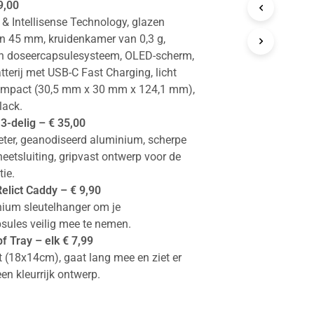
9,00
 & Intellisense Technology, glazen
 45 mm, kruidenkamer van 0,3 g,
len doseercapsulesysteem, OLED-scherm,
terij met USB-C Fast Charging, licht
compact (30,5 mm x 30 mm x 124,1 mm),
lack.
3-delig – € 35,00
er, geanodiseerd aluminium, scherpe
eetsluiting, gripvast ontwerp voor de
tie.
lict Caddy – € 9,90
nium sleutelhanger om je
sules veilig mee te nemen.
 Tray – elk € 7,99
t (18x14cm), gaat lang mee en ziet er
een kleurrijk ontwerp.