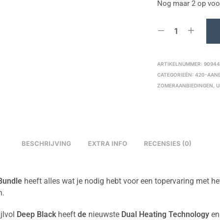
Nog maar 2 op voo
ARTIKELNUMMER:
9094
CATEGORIEËN:
420-AAN
ZOMERAANBIEDINGEN
,
U
BESCHRIJVING
EXTRA INFO
RECENSIES (0)
 Bundle
heeft alles wat je nodig hebt voor een topervaring met h
n.
ijlvol
Deep Black
heeft
de
nieuwste
Dual Heating Technology
en