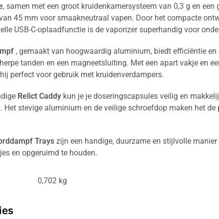
e
, samen met een groot kruidenkamersysteem van 0,3 g en een 
van 45 mm voor smaakneutraal vapen. Door het compacte ontw
nelle USB-C-oplaadfunctie is de vaporizer superhandig voor ond
ampf
, gemaakt van hoogwaardig aluminium, biedt efficiëntie en
cherpe tanden en een magneetsluiting. Met een apart vakje en e
 hij perfect voor gebruik met kruidenverdampers.
ndige
Relict Caddy
kun je je doseringscapsules veilig en makkeli
Het stevige aluminium en de veilige schroefdop maken het de 
orddampf Trays
zijn een handige, duurzame en stijlvolle manier
tjes en opgeruimd te houden.
0,702 kg
ies