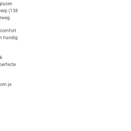
glazen
erp (138
erweg.
 comfort
en handig
jk
perfecte
 om je