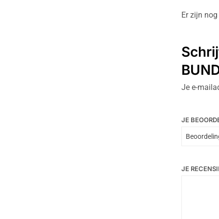
Er zijn no
Schri
BUND
Je e-maila
JE BEOORD
JE RECENSI