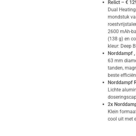
Relict – € 12
Dual Heating
mondstuk van
roestvrijsta
2600 mAh-bat
(138 g) en 
kleur: Deep B
Norddampf , 
63 mm diamet
tanden, magn
beste efficiën
Norddampf Re
Lichte alumi
doseringscap
2x Norddampf
Klein formaa
cool uit met 