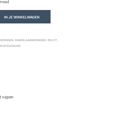
rraad
IN JE WINKELWAGEN
4
BIEDINGEN
,
BUNDELAANBIEDINGEN
,
RELICT
,
NCATEGORIZED
et vapen