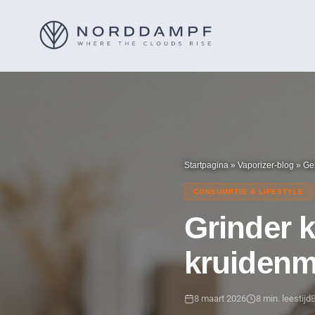
Startpagina
»
Vaporizer-blog
»
Geb
CONSUMPTIE & LIFESTYLE
Grinder k
kruidenm
8 maart 2026
8 min. leestijd
B