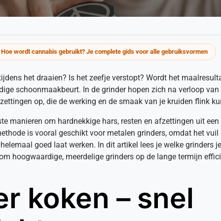
:
Hoe wordt cannabis gebruikt? Je complete gids voor alle gebruiksvormen
 tijdens het draaien? Is het zeefje verstopt? Wordt het maalresu
ondige schoonmaakbeurt. In de grinder hopen zich na verloop van t
zettingen op, die de werking en de smaak van je kruiden flink k
te manieren om hardnekkige hars, resten en afzettingen uit een 
ethode is vooral geschikt voor metalen grinders, omdat het vuil e
helemaal goed laat werken. In dit artikel lees je welke grinders j
 hoogwaardige, meerdelige grinders op de lange termijn efficië
er koken – snel