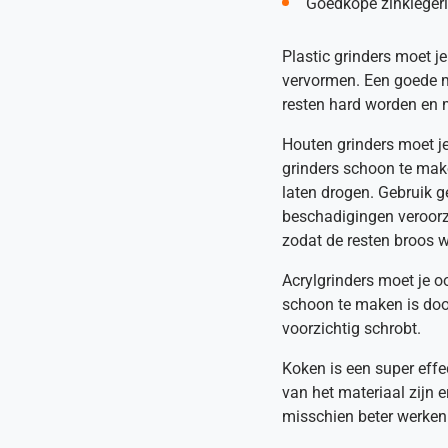
Goedkope zinkleger
Plastic grinders moet j
vervormen. Een goede ma
resten hard worden en m
Houten grinders moet j
grinders schoon te make
laten drogen. Gebruik 
beschadigingen veroorza
zodat de resten broos 
Acrylgrinders moet je o
schoon te maken is door
voorzichtig schrobt.
Koken is een super eff
van het materiaal zijn 
misschien beter werken