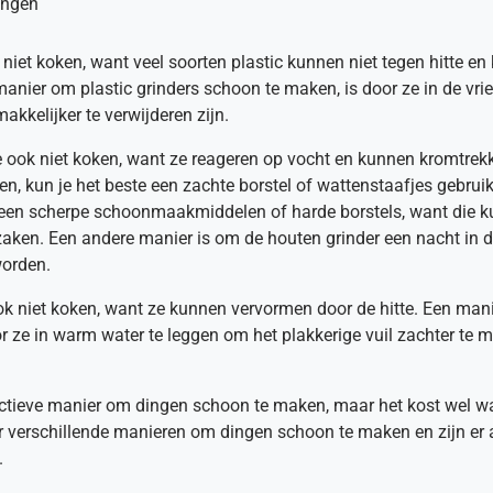
ingen
e niet koken, want veel soorten plastic kunnen niet tegen hitte e
nier om plastic grinders schoon te maken, is door ze in de vrie
akkelijker te verwijderen zijn.
e ook niet koken, want ze reageren op vocht en kunnen kromtre
n, kun je het beste een zachte borstel of wattenstaafjes gebru
geen scherpe schoonmaakmiddelen of harde borstels, want die 
ken. Een andere manier is om de houten grinder een nacht in de
worden.
ok niet koken, want ze kunnen vervormen door de hitte. Een man
 ze in warm water te leggen om het plakkerige vuil zachter te m
ectieve manier om dingen schoon te maken, maar het kost wel wa
er verschillende manieren om dingen schoon te maken en zijn er a
.