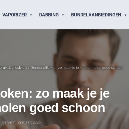
VAPORIZER
DABBING
BUNDELAANBIEDINGEN
ruik & Lifestyle
»
Grinder uitkoken: zo maak je je kruidenmolen goed schoon
oken: zo maak je je
olen goed schoon
ijgewerkt: 22 maart 2026