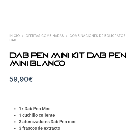
INICIO
/
OFERTAS COMBINADAS
/
COMBINACIONES DE BOLÍGRAFOS
DAB
DAB PEN Mini kit DAB PEN
Mini blanco
59,90
€
1x Dab Pen Mini
1 cuchillo caliente
3 atomizadores Dab Pen mini
3 frascos de extracto