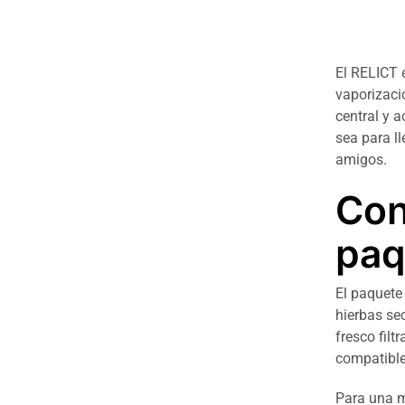
El RELICT 
vaporizaci
central y a
sea para ll
amigos.
Con
paq
El paquete
hierbas se
fresco fil
compatible
Para una m