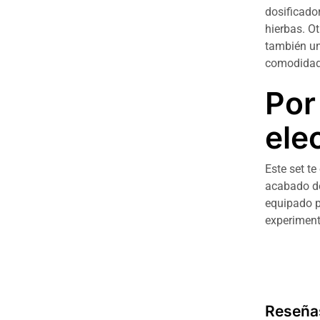
dosificado
hierbas. O
también un
comodidad 
Por
ele
Este set te
acabado de
equipado p
experiment
Reseña