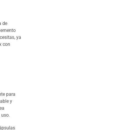
a de
elemento
cesitas, ya
x con
nte para
able y
sea
 uso.
ápsulas