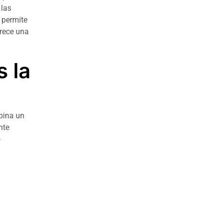
 las
 permite
frece una
s la
mbina un
nte
o