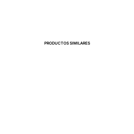
35,00
€
25,89
€
35,90
€
PRODUCTOS SIMILARES