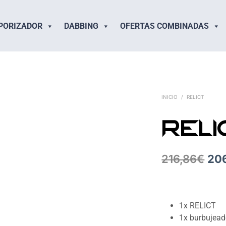
PORIZADOR
DABBING
OFERTAS COMBINADAS
INICIO
/
RELICT
RELI
216,86
€
20
1x
RELICT
1x burbujead