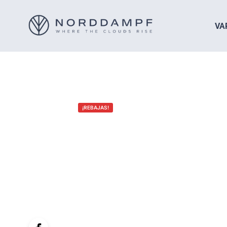
VA
¡REBAJAS!